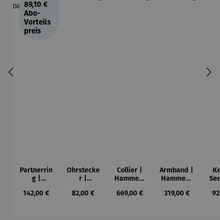
89,10 €
Abo-
Vorteils
preis
Partnerrin
Ohrstecke
Collier |
Armband |
Ke
g |
r |
Hammers
Hammers
See
Hammers
Hammers
chlag
chlag
Regulärer Preis:
Regulärer Preis:
Regulärer Preis:
Regulärer Preis:
Re
142,00 €
82,00 €
669,00 €
319,00 €
92
chlag |
chlag
Damen