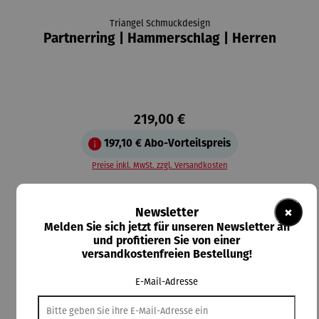
Triangel Schmuckdesign
Partnerring | Hammerschlag | Herren
219,00 €
197,10 €
Abo-Vorteilspreis
Preise inkl. MwSt. zzgl. Versandkosten
Lieferzeit: 3-5 Tage
×
Newsletter
auswählen
Ringweite
Melden Sie sich jetzt für unseren Newsletter an
und profitieren Sie von einer
52
54
56
58
60
62
64
66
68
versandkostenfreien Bestellung!
In den Warenkorb
E-Mail-Adresse