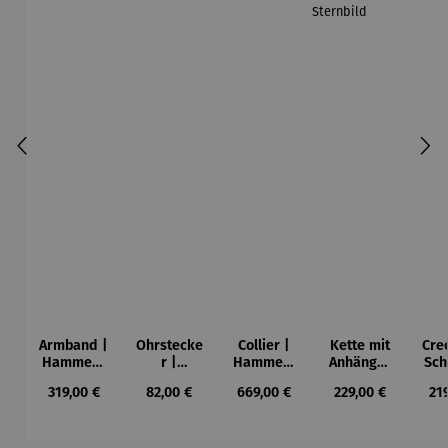
Armband |
Ohrstecke
Collier |
Kette mit
Cre
Hammers
r |
Hammers
Anhänger
Sch
chlag
Hammers
chlag
|
Regulärer Preis:
Regulärer Preis:
Regulärer Preis:
Regulärer Preis:
Reg
319,00 €
82,00 €
669,00 €
229,00 €
21
chlag
Sternbild