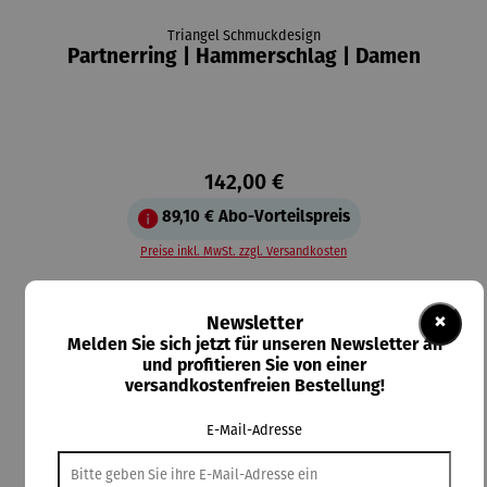
Triangel Schmuckdesign
Partnerring | Hammerschlag | Damen
142,00 €
89,10 €
Abo-Vorteilspreis
Preise inkl. MwSt. zzgl. Versandkosten
Lieferzeit: 3-5 Tage
×
Newsletter
auswählen
Ringweite
Melden Sie sich jetzt für unseren Newsletter an
und profitieren Sie von einer
52
54
56
58
60
62
64
66
68
(Diese Option ist zurzeit nicht verfügbar.)
versandkostenfreien Bestellung!
In den Warenkorb
E-Mail-Adresse