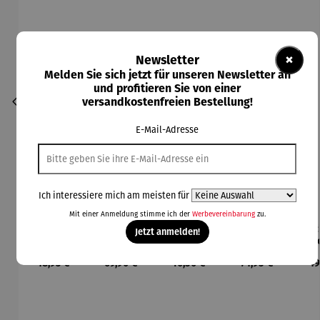
×
Newsletter
Melden Sie sich jetzt für unseren Newsletter an
und profitieren Sie von einer
versandkostenfreien Bestellung!
E-Mail-Adresse
Ich interessiere mich am meisten für
Mit einer Anmeldung stimme ich der
Werbevereinbarung
zu.
Basis für
Bodenplat
Brenngel
Decke mit
Dec
Jetzt anmelden!
Feuerscha
te für
für
Ärmeln
Feu
len rund -
Feuerkorb
Gelfeuerst
l
Regulärer Preis:
Regulärer Preis:
Regulärer Preis:
Regulärer Preis:
Re
48,93 €
69,90 €
10,50 €
74,95 €
49
Ø 80 cm
rund Ø 70
elle -
Ran
cm
FUOCO
61