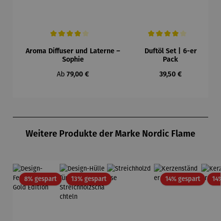
Durchschnittliche Bewertung von 4 von 5 Sternen
Durchschnittliche Bewertung 
Aroma Diffuser und Laterne –
Duftöl Set | 6-er
Sophie
Pack
Regulärer Preis:
Regulärer Preis:
Ab
79,00 €
39,50 €
Produktgalerie überspringen
Weitere Produkte der Marke Nordic Flame
Rabatt
Rabatt
Rabatt
8% gespart
13% gespart
14% gespart
14