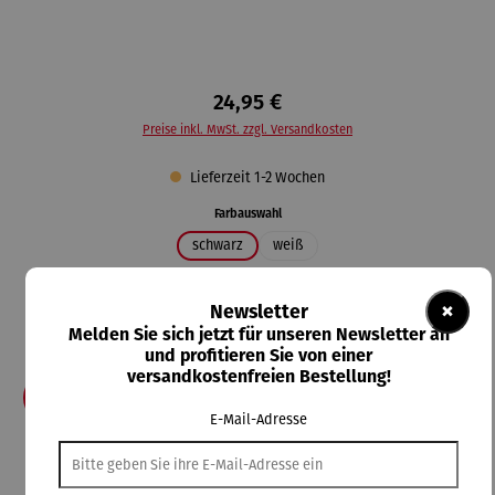
24,95 €
Preise inkl. MwSt. zzgl. Versandkosten
Lieferzeit 1-2 Wochen
auswählen
Farbauswahl
schwarz
weiß
auswählen
Größe
×
Newsletter
3XL
4XL
5XL
L
M
S
XL
XS
XXL
Melden Sie sich jetzt für unseren Newsletter an
XXS
und profitieren Sie von einer
versandkostenfreien Bestellung!
In den Warenkorb
E-Mail-Adresse