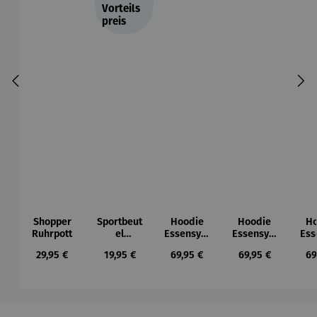
Vorteils
preis
Shopper
Sportbeut
Hoodie
Hoodie
Ho
Ruhrpott
el
Essensym
Essensym
Ess
Ruhrpott
bole
bole
Regulärer Preis:
Regulärer Preis:
Regulärer Preis:
Regulärer Preis:
Re
29,95 €
19,95 €
69,95 €
69,95 €
69