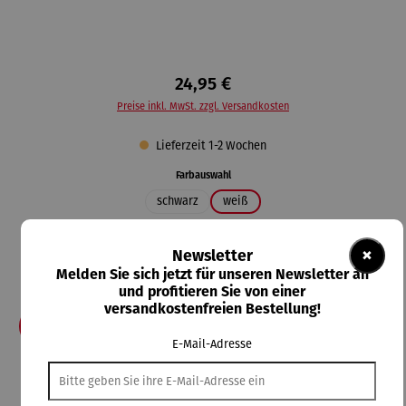
24,95 €
Preise inkl. MwSt. zzgl. Versandkosten
Lieferzeit 1-2 Wochen
auswählen
Farbauswahl
schwarz
weiß
auswählen
Größe
×
Newsletter
3XL
4XL
5XL
L
M
S
XL
XS
XXL
Melden Sie sich jetzt für unseren Newsletter an
XXS
und profitieren Sie von einer
versandkostenfreien Bestellung!
In den Warenkorb
E-Mail-Adresse