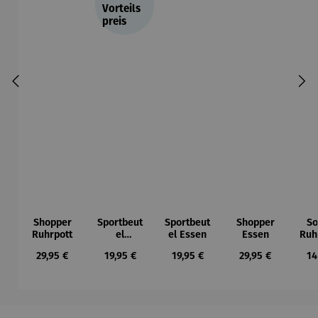
Vorteils
preis
Shopper
Sportbeut
Sportbeut
Shopper
So
Ruhrpott
el
el Essen
Essen
Ruh
Ruhrpott
Dop
Regulärer Preis:
Regulärer Preis:
Regulärer Preis:
Regulärer Preis:
Re
29,95 €
19,95 €
19,95 €
29,95 €
14