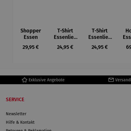
Shopper
T-Shirt
T-Shirt
H
Essen
Essenlieb
Essenlieb
Ess
e
e
Regulärer Preis:
Regulärer Preis:
Regulärer Preis:
Re
29,95 €
24,95 €
24,95 €
69
Exklusive Angebote
Versand
SERVICE
Newsletter
Hilfe & Kontakt
Retouren & Reklamation