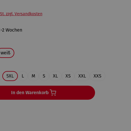
St. zzgl. Versandkosten
 1-2 Wochen
uswählen
weiß
en
5XL
L
M
S
XL
XS
XXL
XXS
In den Warenkorb