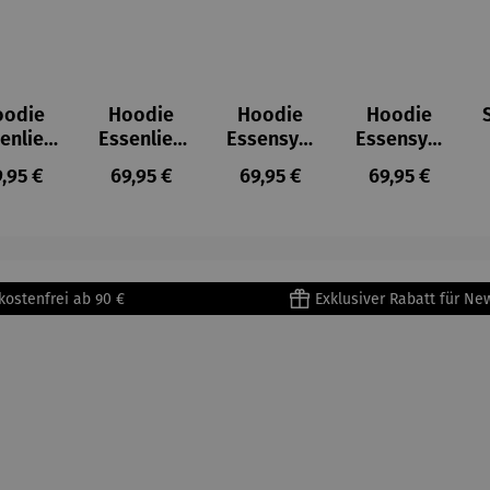
oodie
Hoodie
Hoodie
Hoodie
enlieb
Essenlieb
Essensym
Essensym
e
e
bole
bole
gulärer Preis:
Regulärer Preis:
Regulärer Preis:
Regulärer Prei
,95 €
69,95 €
69,95 €
69,95 €
kostenfrei ab 90 €
Exklusiver Rabatt für Ne