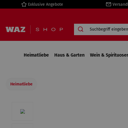
Exklusive Angebote
Versand
springen
Zur Hauptnavigation springen
Heimatliebe
Haus & Garten
Wein & Spirituose
Heimatliebe
Bildergalerie überspringen