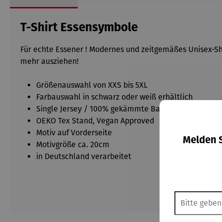
T-Shirt Essensymbole
Für echte Essener ! Modernes und zeitgemäßes Unisex-Sh
mehr ausziehen!
Größenauswahl von XXS bis 5XL
Farbauswahl in schwarz oder weiß erhältlich
Single Jersey / 100% gekämmte Baumwolle / 180g
OEKO Tex Stand, Vegan Approved
Motiv auf Vorderseite
Melden S
Motivgröße ca. 20cm
in Deutschland verarbeitet