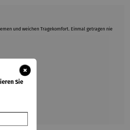
equemen und weichen Tragekomfort. Einmal getragen nie
×
ieren Sie