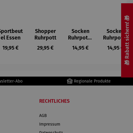
🎁 Rabatt sichern! 🎁
Sportbeut
Shopper
Socken
Socken
el Essen
Ruhrpott
Ruhrpott -
Ruhrpott -
Doppelpa
Doppelpa
s:
Regulärer Preis:
Regulärer Preis:
Regulärer Preis:
Regulärer P
19,95 €
29,95 €
14,95 €
14,95 €
ck
ck
wsletter-Abo
Regionale Produkte
RECHTLICHES
AGB
Impressum
Datenschutz