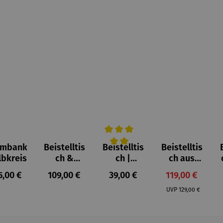
umbank
Beistelltis
Beistelltis
Beistelltis
Durchschnittliche Bewertung von 
lbkreis
ch &
ch |
ch aus
Hocker |
klappbar
Teakholz
gulärer Preis:
Regulärer Preis:
Regulärer Preis:
Verkaufspreis:
5,00 €
109,00 €
39,00 €
119,00 €
Teakholz –
Teakholz –
3er Set
Regulärer Preis:
Dunham
Devon
UVP
129,00 €