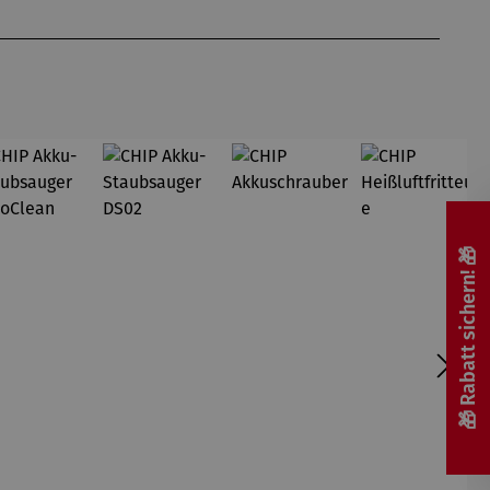
🎁 Rabatt sichern! 🎁