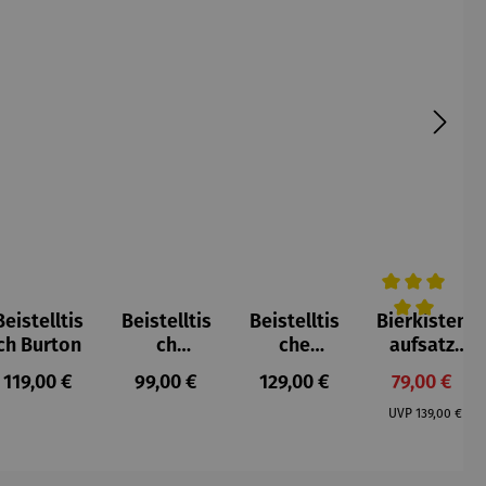
Beistelltis
Beistelltis
Beistelltis
Bierkisten
5 von 5 Sternen
Durchschnittl
ch Burton
ch
che
aufsatz
Teakholz
Teakholz –
Teak mit
Regulärer Preis:
Regulärer Preis:
Regulärer Preis:
Verkaufspr
119,00 €
99,00 €
129,00 €
79,00 €
rund –
Verwood
Klappe
Regulärer Pr
Milton
UVP
139,00 €