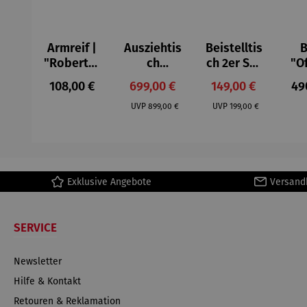
Armreif |
Ausziehtis
Beistelltis
B
"Roberta"
ch
ch 2er Set
"O
– Anna
Aluminium
– Dalias
Fen
Regulärer Preis:
Verkaufspreis:
Verkaufspreis:
Reg
108,00 €
699,00 €
149,00 €
49
Mütz
– Valor
Col
Regulärer Preis:
Regulärer Preis:
(1
UVP
899,00 €
UVP
199,00 €
H
Ma
Exklusive Angebote
Versand
SERVICE
Newsletter
Hilfe & Kontakt
Retouren & Reklamation