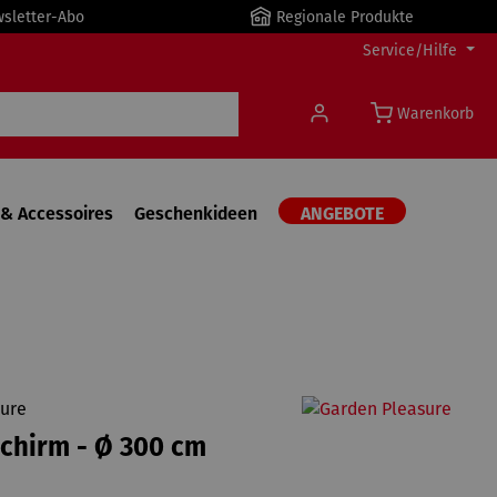
wsletter-Abo
Regionale Produkte
Service/Hilfe
Warenkorb
& Accessoires
Geschenkideen
ANGEBOTE
ure
chirm - Ø 300 cm