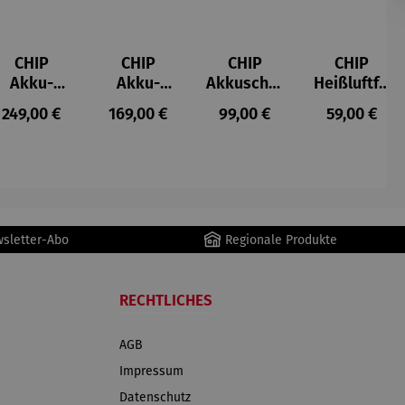
CHIP
CHIP
CHIP
CHIP
Akku-
Akku-
Akkuschra
Heißluftfri
Staubsau
Staubsau
uber
tteuse
s:
Regulärer Preis:
Regulärer Preis:
Regulärer Preis:
Regulärer P
249,00 €
169,00 €
99,00 €
59,00 €
ger
ger DS02
AutoClean
wsletter-Abo
Regionale Produkte
RECHTLICHES
AGB
Impressum
Datenschutz