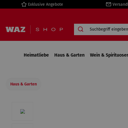
Exklusive Angebote
Versand
springen
Zur Hauptnavigation springen
Heimatliebe
Haus & Garten
Wein & Spirituose
Haus & Garten
Bildergalerie überspringen