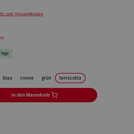
St. zzgl. Versandkosten
liche Bewertung von 5 von 5 Sternen
en
8 Tage
uswählen
blau
creme
grün
terracotta
ption ist zurzeit nicht verfügbar.)
In den Warenkorb