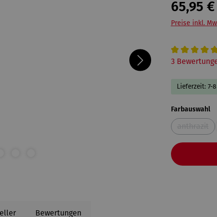
65,95 €
Preise inkl. Mw
Durchschnitt
3 Bewertung
Lieferzeit: 7-
a
Farbauswahl
anthrazit
(Diese O
eller
Bewertungen