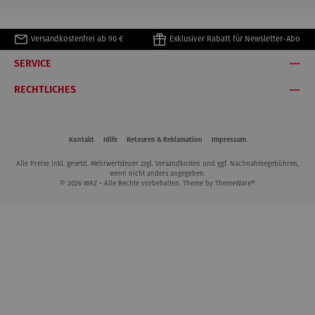
Versandkostenfrei ab 90 €
Exklusiver Rabatt für Newsletter-Abo
SERVICE
RECHTLICHES
Kontakt
Hilfe
Retouren & Reklamation
Impressum
Alle Preise inkl. gesetzl. Mehrwertsteuer zzgl.
Versandkosten
und ggf. Nachnahmegebühren,
wenn nicht anders angegeben.
© 2026 WAZ - Alle Rechte vorbehalten. Theme by
ThemeWare®