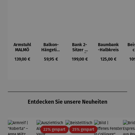
Armstuhl
Balkon-
Bank 2-
Baumbank
Beis
MALMÖ
Hängetisc
Sitzer –
-Halbkreis
c
h
MALMÖ
Ho
Regulärer Preis:
Regulärer Preis:
Regulärer Preis:
Regulärer Preis:
Reg
139,00 €
59,95 €
199,00 €
125,00 €
10
BERKELEY
Tea
Du
Produktgalerie überspringen
Entdecken Sie unsere Neuheiten
Rabatt
Rabatt
22% gespart
25% gespart