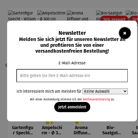
Rabatt
10% gespart
10
×
Newsletter
Melden Sie sich jetzt für unseren Newsletter an
und profitieren Sie von einer
versandkostenfreien Bestellung!
E-Mail-Adresse
Ich interessiere mich am meisten für
Mit einer Anmeldung stimme ich der
Werbevereinbarung
zu.
Jetzt anmelden!
Gartenfigu
Ampelschi
Aroma
Bio-
Durchschnittliche Bewertung von 4.5 von 5 Sternen
Durchschnittliche Bewertung von 4 vo
r Specht -
rm - Ø 300
Diffuser
Saatgut-
Sa