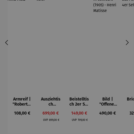
Armreif |
Ausziehtis
Beistelltis
Bild |
Bri
"Roberta"
ch
ch 2er Set
"Offenes
– Anna
Aluminium
– Dalias
Fenster in
Esp
Regulärer Preis:
Verkaufspreis:
Verkaufspreis:
Regulärer Preis:
Re
108,00 €
699,00 €
149,00 €
490,00 €
32
Mütz
– Valor
Collioure"
ech
Regulärer Preis:
Regulärer Preis:
(1905) -
Por
UVP
899,00 €
UVP
199,00 €
Henri
| 4
Matisse