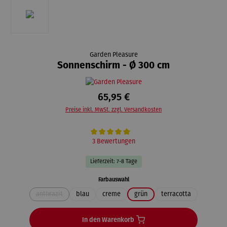
Garden Pleasure
Sonnenschirm - Ø 300 cm
65,95 €
Preise inkl. MwSt. zzgl. Versandkosten
Durchschnittliche Bewertung von 5 von 5 Sternen
3 Bewertungen
Lieferzeit: 7-8 Tage
auswählen
Farbauswahl
anthrazit
blau
creme
grün
terracotta
(Diese Option ist zurzeit nicht verfügbar.)
In den Warenkorb