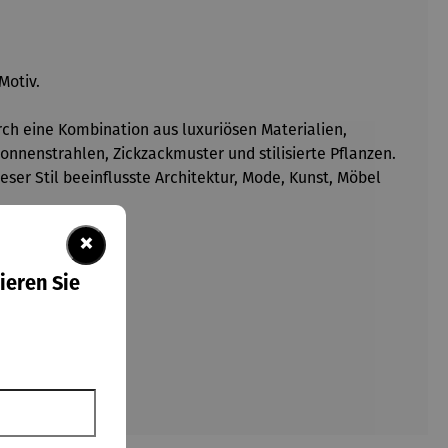
Motiv.
urch eine Kombination aus luxuriösen Materialien,
onnenstrahlen, Zickzackmuster und stilisierte Pflanzen.
ser Stil beeinflusste Architektur, Mode, Kunst, Möbel
×
ieren Sie