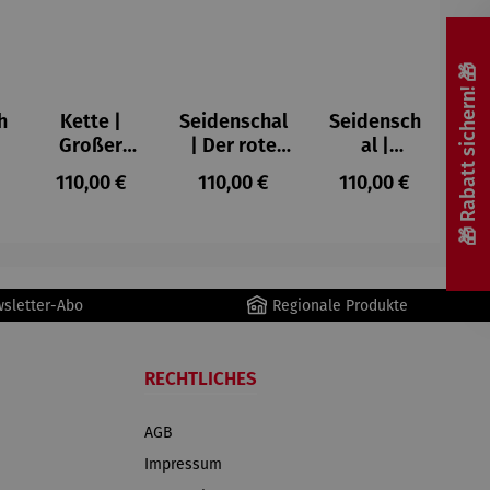
🎁 Rabatt sichern! 🎁
h
Kette |
Seidenschal
Seidensch
Großer
| Der rote
al |
Mohn –
Weingarten
Sternenna
r Preis:
Regulärer Preis:
Regulärer Preis:
Regulärer Preis:
110,00 €
110,00 €
110,00 €
Emil
in Arles
cht (1889)
,
Nolde
(1888) –
– Vincent
Vincent van
van Gogh
Gogh
wsletter-Abo
Regionale Produkte
RECHTLICHES
AGB
Impressum