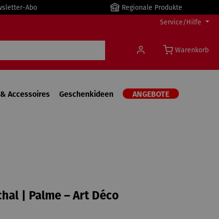
wsletter-Abo
Regionale Produkte
Service/Hilfe
Warenkorb
& Accessoires
Geschenkideen
ANGEBOTE
hal | Palme – Art Déco