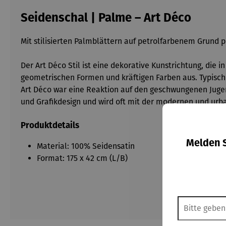
Seidenschal | Palme – Art Déco
Mit stilisierten Palmblättern auf petrolfarbenem Grund p
Der Art Déco Stil ist eine dekorative Kunstrichtung, die 
geometrischen Formen und kräftigen Farben aus. Typische
Art Déco war eine Reaktion auf den geschwungenen Jugend
und Grafikdesign und wird oft mit der modernen und urba
Produktdetails
Melden S
Material: 100% Seidensatin
Format: 175 x 42 cm (L/B)