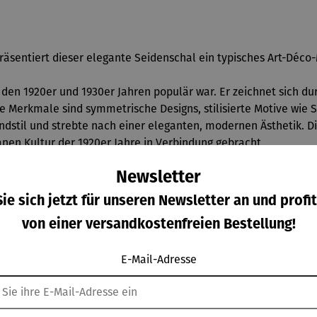
räsentiert dieser elegante Seidenschal ein typisches Art-Déco-
in den 1920er und 1930er Jahren populär war. Er zeichnet sich d
 Merkmale sind symmetrische Designs, stilisierte Motive wie S
stil und strebte nach einer eleganten, modernen Ästhetik. Die
nen Kultur der 1920er Jahre in Verbindung gebracht.
Newsletter
ie sich jetzt für unseren Newsletter an und profit
von einer versandkostenfreien Bestellung!
E-Mail-Adresse