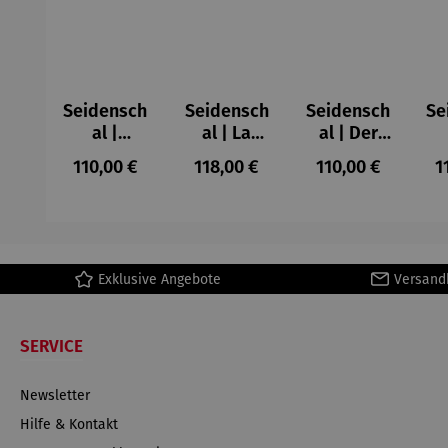
Seidensch
Seidensch
Seidensch
Se
al |
al | La
al | Der
Stoclet
perruche
Mandrill
F
Regulärer Preis:
Regulärer Preis:
Regulärer Preis:
R
110,00 €
118,00 €
110,00 €
1
Fries –
et la sirène
(1913) –
Cir
Gustav
(1958) –
Franz
(
Klimt
Henri
Marc
Matisse
D
Exklusive Angebote
Versand
SERVICE
Newsletter
Hilfe & Kontakt