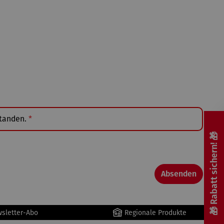
standen.
*
🎁 Rabatt sichern! 🎁
Absenden
wsletter-Abo
Regionale Produkte