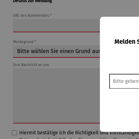
Details zur Meldung
URL des Kommentars
*
Melden S
Meldegrund
*
Ihre Nachricht an uns
Hiermit bestätige ich die Richtigkeit und Vollständi