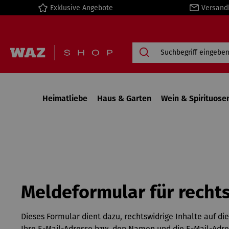
Exklusive Angebote
Versand
springen
Zur Hauptnavigation springen
Heimatliebe
Haus & Garten
Wein & Spirituose
Meldeformular für rechts
Dieses Formular dient dazu, rechtswidrige Inhalte auf d
Ihre E-Mail-Adresse bzw. den Namen und die E-Mail-Adres