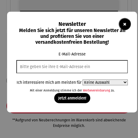
×
Newsletter
Melden Sie sich jetzt für unseren Newsletter an
und profitieren Sie von einer
versandkostenfreien Bestellung!
Teile diese Konfiguration
E-Mail-Adresse
Einmal-Link
Teilen
Ich habe die Konfiguration überprüft und bestätige die Richtigkeit
Ich interessiere mich am meisten für
meiner Angaben.
Mit einer Anmeldung stimme ich der
Werbevereinbarung
zu.
Jetzt anmelden!
In den Warenkorb
**Aufgrund von Neuberechnungen im Warenkorb sind abweichende
Endpreise möglich.