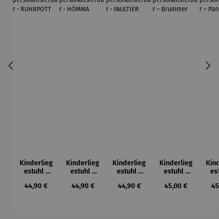
Kinderlieg
Kinderlieg
Kinderlieg
Kinderlieg
Kin
estuhl |
estuhl |
estuhl |
estuhl |
es
Classico
Classico
Classico
personalis
per
Regulärer Preis:
Regulärer Preis:
Regulärer Preis:
Regulärer Preis:
Re
44,90 €
44,90 €
44,90 €
45,00 €
45
personalis
personalis
personalis
ierbar –
ie
ierbar -
ierbar -
ierbar -
Brummer
P
RUHRPOT
HÖMMA
FAULTIER
T