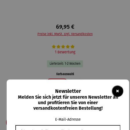
69,95 €
Preise inkl. MwSt. zzgl. Versandkosten
Durchschnittliche Bewertung von 5 von 5 Sternen
1 Bewertung
Lieferzeit: 1-2 Wochen
auswählen
Farbauswahl
schwarz
weiß
×
Newsletter
auswählen
Größe
Melden Sie sich jetzt für unseren Newsletter an
2XL
3XL
4XL
5XL
L
M
S
XL
XS
und profitieren Sie von einer
versandkostenfreien Bestellung!
XXS
E-Mail-Adresse
In den Warenkorb