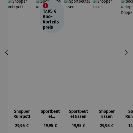
17,95 €
Abo-
Vorteils
preis
Shopper
Sportbeut
Sportbeut
Shopper
So
Ruhrpott
el
el Essen
Essen
Ruh
Ruhrpott
Dop
Regulärer Preis:
Regulärer Preis:
Regulärer Preis:
Regulärer Preis:
Re
29,95 €
19,95 €
19,95 €
29,95 €
14