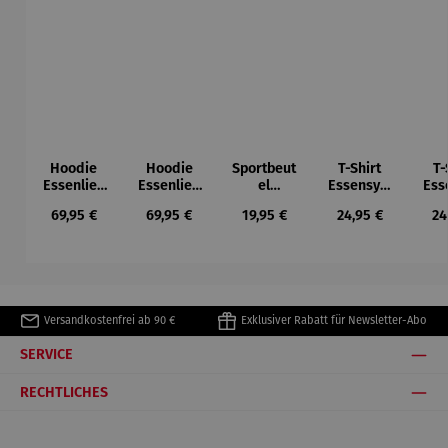
Hoodie
Hoodie
Sportbeut
T-Shirt
T-
Essenlieb
Essenlieb
el
Essensym
Ess
e
e
Ruhrpott
bole
Regulärer Preis:
Regulärer Preis:
Regulärer Preis:
Regulärer Preis:
Re
69,95 €
69,95 €
19,95 €
24,95 €
24
Versandkostenfrei ab 90 €
Exklusiver Rabatt für Newsletter-Abo
SERVICE
RECHTLICHES