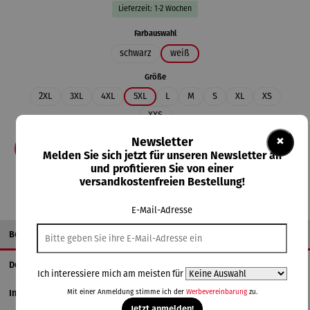
Lieferzeit: 1-2 Wochen
auswählen
Farbauswahl
schwarz
weiß
auswählen
Größe
2XL
3XL
4XL
5XL
L
M
S
XL
XS
XXS
×
Newsletter
In den Warenkorb
Melden Sie sich jetzt für unseren Newsletter an
und profitieren Sie von einer
versandkostenfreien Bestellung!
E-Mail-Adresse
Beschreibung
Details
Ich interessiere mich am meisten für
Mit einer Anmeldung stimme ich der
Werbevereinbarung
zu.
Informationen zum Hersteller
Jetzt anmelden!