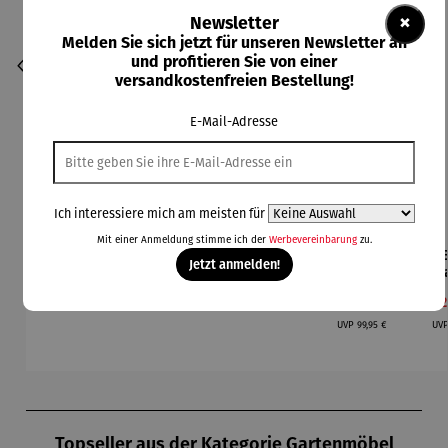
×
Newsletter
Melden Sie sich jetzt für unseren Newsletter an
und profitieren Sie von einer
versandkostenfreien Bestellung!
E-Mail-Adresse
Ich interessiere mich am meisten für
Mit einer Anmeldung stimme ich der
Werbevereinbarung
zu.
Gartenfigu
Ampelschi
Aroma
Bio-
Durchschnittliche Bewertung von 4.5 von 5 Sternen
Durchschnittliche Bewertung von 4 vo
Jetzt anmelden!
r Specht -
rm - Ø 300
Diffuser
Saatgut-
Sa
Wilson
cm
und
Holzbox L
Hol
Regulärer Preis:
Regulärer Preis:
Regulärer Preis:
Verkaufspreis:
Ve
84,00 €
119,00 €
Ab
79,00 €
89,95 €
22
Bhire
Laterne –
-
- 
Regulärer Preis:
Sophie
Selbstvers
UVP
99,95 €
UV
orger
Produktgalerie überspringen
Topseller aus der Kategorie Gartenmöbel