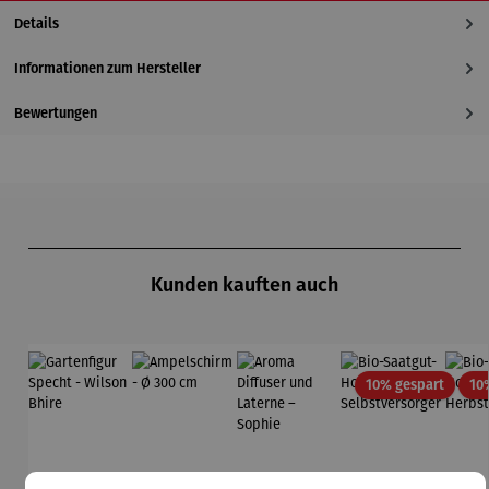
Details
Informationen zum Hersteller
Bewertungen
Produktgalerie überspringen
Kunden kauften auch
Rabatt
10% gespart
10