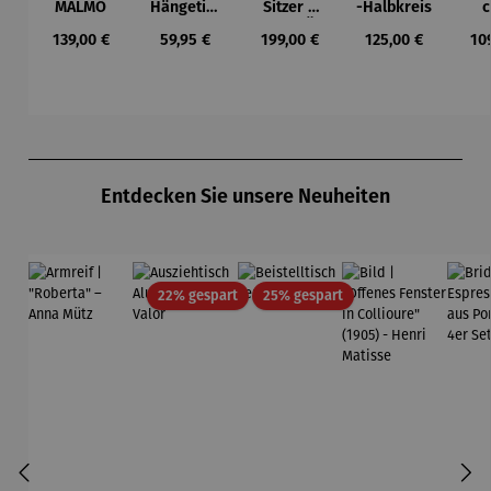
MALMÖ
Hängetisc
Sitzer –
-Halbkreis
c
h
MALMÖ
Ho
Regulärer Preis:
Regulärer Preis:
Regulärer Preis:
Regulärer Preis:
Reg
139,00 €
59,95 €
199,00 €
125,00 €
10
BERKELEY
Tea
Du
Produktgalerie überspringen
Entdecken Sie unsere Neuheiten
Rabatt
Rabatt
22% gespart
25% gespart