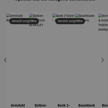
Derzeit vergriffen
Derzeit vergriffen
Armstuhl
Balkon-
Bank 2-
Baumbank
Beis