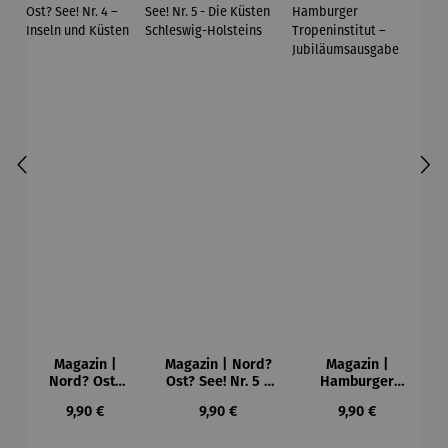
Magazin |
Magazin | Nord?
Magazin |
Nord? Ost?
Ost? See! Nr. 5 -
Hamburger
See! Nr. 4 –
Die Küsten
Tropeninstitut –
Regulärer Preis:
Regulärer Preis:
Regulärer Preis:
9,90 €
9,90 €
9,90 €
Inseln und
Schleswig-
Jubiläumsausga
Küsten
Holsteins
be