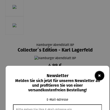
Hamburger Abendblatt BP
Collector´s Edition - Karl Lagerfeld
4,99 €
Preise inkl. MwSt. zzgl. Versandkosten
×
Newsletter
Melden Sie sich jetzt für unseren Newsletter an
Lieferzeit: Sofort verfügbar
und profitieren Sie von einer
versandkostenfreien Bestellung!
auswählen
Artikelauswahl
E-Paper
Magazin
E-Mail-Adresse