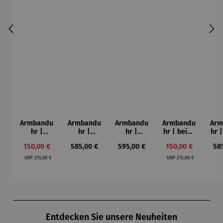
Armbandu
Armbandu
Armbandu
Armbandu
Arm
hr |
hr |
hr |
hr | beige
hr 
schwarz &
Atrium
Atrium
– Bauhaus
| 
Verkaufspreis:
Regulärer Preis:
Regulärer Preis:
Verkaufspreis:
Reg
150,00 €
585,00 €
595,00 €
150,00 €
58
weiß –
Automatik
Automatik
Walter
Aut
Regulärer Preis:
Regulärer Preis:
Walter
uhr -
uhr -
Gropius
u
UVP
215,00 €
UVP
215,00 €
Gropius J.
Walter
Walter
W
Albers
Gropius
Gropius
Gr
Produktgalerie überspringen
Entdecken Sie unsere Neuheiten