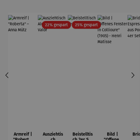
Rabatt
Rabatt
22% gespart
25% gespart
Armreif |
Ausziehtis
Beistelltis
Bild |
Bri
"Roberta"
ch
ch 2er Set
"Offenes