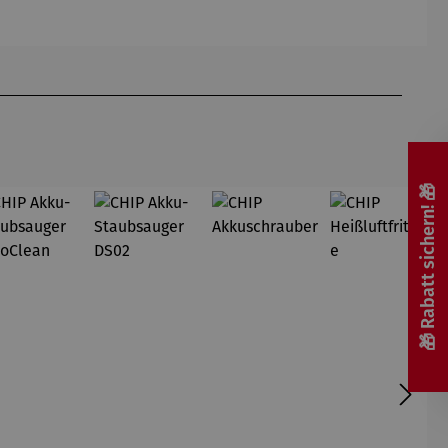
uss
Friedensr
eich
Hundertw
asser
🎁 Rabatt sichern! 🎁