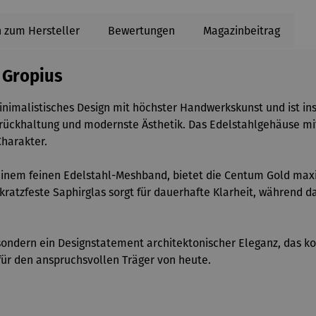
 zum Hersteller
Bewertungen
Magazinbeitrag
 Gropius
malistisches Design mit höchster Handwerkskunst und ist inspir
 Zurückhaltung und modernste Ästhetik. Das Edelstahlgehäuse m
Charakter.
nem feinen Edelstahl-Meshband, bietet die Centum Gold maxima
 kratzfeste Saphirglas sorgt für dauerhafte Klarheit, während 
, sondern ein Designstatement architektonischer Eleganz, das k
 für den anspruchsvollen Träger von heute.