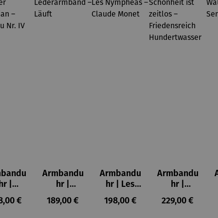
mbandu
Armbandu
Armbandu
Armbandu
hr |
hr |
hr | Les
hr |
nstler
Lederarm
Nymphéas
Schönheit
gulärer Preis:
Regulärer Preis:
Regulärer Preis:
Regulärer Prei
8,00 €
189,00 €
198,00 €
229,00 €
ndrian
band –
– Claude
ist zeitlos
ableau
Läuft
Monet
–