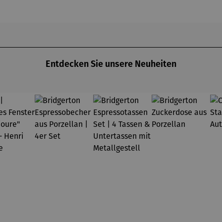
r. IV
Friedensr
eich
Hundertw
asser
Entdecken Sie unsere Neuheiten