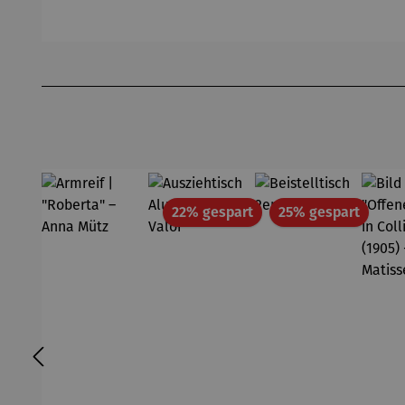
eich
Wassily
N
Hundertw
Kandinsky
asser
Produktgalerie überspringen
Rabatt
Rabatt
22% gespart
25% gespart