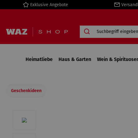
Exklusive Angebote
Versand
springen
Zur Hauptnavigation springen
Heimatliebe
Haus & Garten
Wein & Spirituose
Geschenkideen
Bildergalerie überspringen