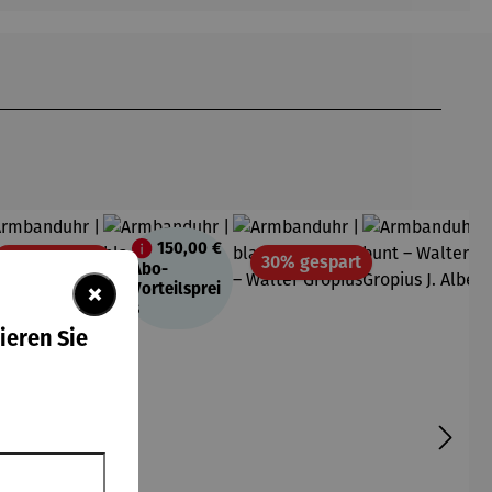
150,00 €
att
Rabatt
Rabatt
30% gespart
30% gespart
Abo-
×
Vorteilsprei
s
ieren Sie