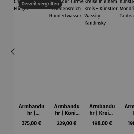
Derzeit vergriffen
Armbandu
Armbandu
Armbandu
Ar
hr |
hr | König
hr | Kreise
Chronogra
der Türme
in einem
Kü
Regulärer Preis:
Regulärer Preis:
Regulärer Preis:
Re
375,00 €
229,00 €
198,00 €
19
ph –
-
Kreis –
Mo
Flieger
Friedensr
Künstler
– T