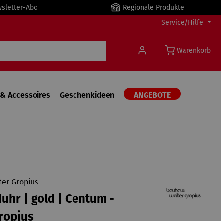
wsletter-Abo
Regionale Produkte
Service/Hilfe
Warenkorb
& Accessoires
Geschenkideen
ANGEBOTE
er Gropius
hr | gold | Centum -
ropius