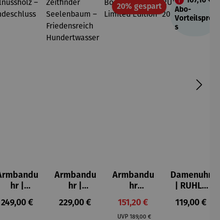
107,10 €
Rabatt
20% gespart
Abo-
Vorteilsprei
s
Armbandu
Armbandu
Armbandu
Damenuhr
hr |
hr |
hr
| RUHLA
Walnussh
Zeitfinder
Bochum –
Style
s:
Regulärer Preis:
Regulärer Preis:
Verkaufspreis:
Regulärer P
249,00 €
229,00 €
151,20 €
119,00 €
olz –
Seelenbau
Limited
20417-8
Regulärer Preis:
Sendeschl
m –
Edition
UVP
189,00 €