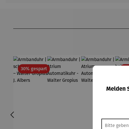
Produktgalerie überspringen
Rabatt
30% gespart
30
Melden S