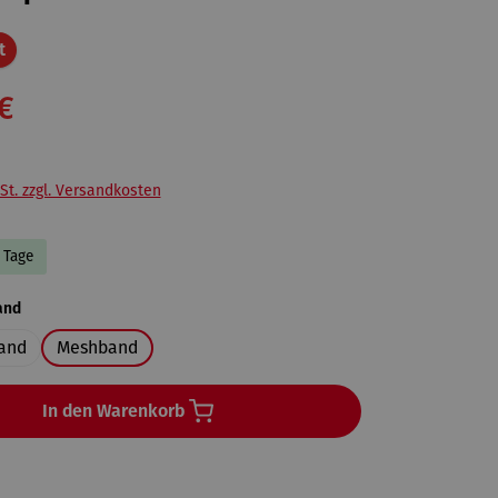
Rabatt
t
€
St. zzgl. Versandkosten
3 Tage
auswählen
and
and
Meshband
In den Warenkorb