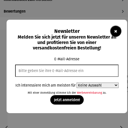
Bewertungen
×
Newsletter
Melden Sie sich jetzt für unseren Newsletter an
und profitieren Sie von einer
Produktgalerie überspringen
versandkostenfreien Bestellung!
Kunden kauften auch
E-Mail-Adresse
Rabatt
Rabatt
30% gespart
30% gespart
Ich interessiere mich am meisten für
Mit einer Anmeldung stimme ich der
Werbevereinbarung
zu.
Jetzt anmelden!