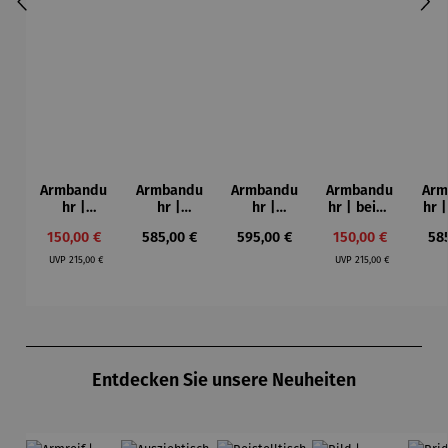
Armbandu
Armbandu
Armbandu
Armbandu
Arm
hr |
hr |
hr |
hr | beige
hr 
schwarz &
Atrium
Atrium
– Bauhaus
| 
Verkaufspreis:
Regulärer Preis:
Regulärer Preis:
Verkaufspreis:
Reg
150,00 €
585,00 €
595,00 €
150,00 €
58
weiß –
Automatik
Automatik
Walter
Aut
Regulärer Preis:
Regulärer Preis:
Walter
uhr -
uhr -
Gropius
u
UVP
215,00 €
UVP
215,00 €
Gropius J.
Walter
Walter
W
Albers
Gropius
Gropius
Gr
Produktgalerie überspringen
Entdecken Sie unsere Neuheiten