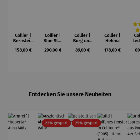
Collier |
Collier |
Collier |
Collier |
Col
Durc
Bernstein
Blue Star
Burg und
Helena
Led
– Sonne,
– Petra
Sonne –
Regulärer Preis:
Regulärer Preis:
Regulärer Preis:
Regulärer Preis:
Re
158,00 €
290,00 €
89,00 €
178,00 €
89
Mond und
Waszak
Paul Klee
Leb
Sterne
u
Gu
K
Produktgalerie überspringen
Entdecken Sie unsere Neuheiten
Rabatt
Rabatt
22% gespart
25% gespart