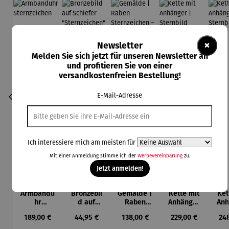
×
Newsletter
Melden Sie sich jetzt für unseren Newsletter an
und profitieren Sie von einer
versandkostenfreien Bestellung!
E-Mail-Adresse
Ich interessiere mich am meisten für
Mit einer Anmeldung stimme ich der
Werbevereinbarung
zu.
Jetzt anmelden!
Armbandu
Bronzebil
Gemälde |
Kette mit
Ket
hr
d auf
Raben
Anhänger
Anh
Sternzeich
Schiefer
Sternzeich
|
Ste
Regulärer Preis:
Regulärer Preis:
Regulärer Preis:
Regulärer Preis:
Reg
189,00 €
44,95 €
138,00 €
229,00 €
24
en
"Sternzeic
en –
Sternbild
|
hen"
Michael
Gr