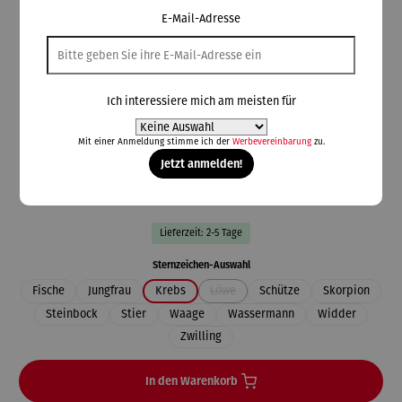
E-Mail-Adresse
Kleckow
Sternzeichen Anhänger | 333 Gelbgold
plastisch
Ich interessiere mich am meisten für
Mit einer Anmeldung stimme ich der
Werbevereinbarung
zu.
Jetzt anmelden!
99,00 €
Preise inkl. MwSt. zzgl. Versandkosten
Lieferzeit: 2-5 Tage
auswählen
Sternzeichen-Auswahl
Fische
Jungfrau
Krebs
Löwe
Schütze
Skorpion
(Diese Option ist zurzeit nicht verfügbar.
Steinbock
Stier
Waage
Wassermann
Widder
Zwilling
In den Warenkorb