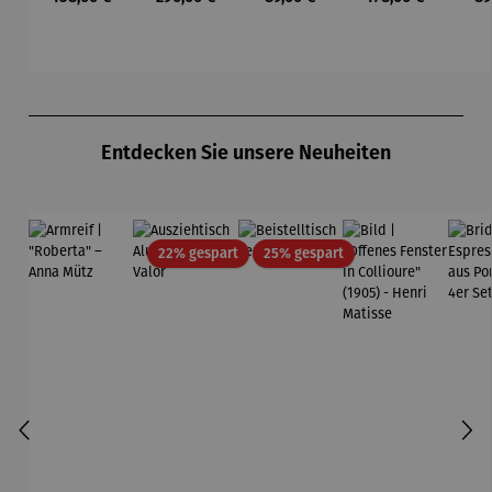
Mond und
Waszak
Paul Klee
Leb
Sterne
u
Gu
K
Produktgalerie überspringen
Entdecken Sie unsere Neuheiten
Rabatt
Rabatt
22% gespart
25% gespart