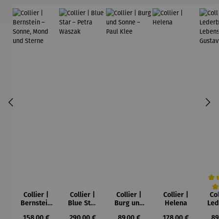
Collier |
Collier |
Collier |
Collier |
Col
Durc
Bernstein
Blue Star
Burg und
Helena
Led
– Sonne,
– Petra
Sonne –
Regulärer Preis:
Regulärer Preis:
Regulärer Preis:
Regulärer Preis:
Re
158,00 €
290,00 €
89,00 €
178,00 €
89