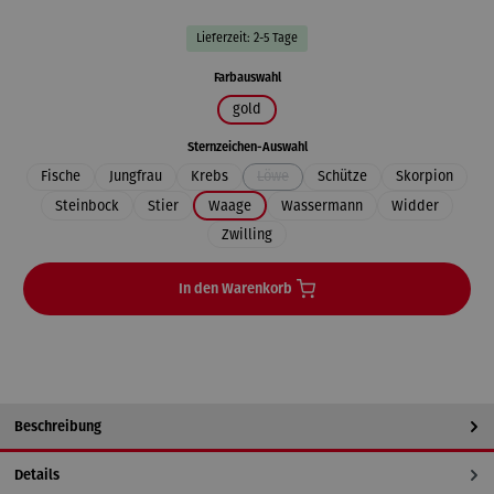
Lieferzeit: 2-5 Tage
auswählen
Farbauswahl
gold
auswählen
Sternzeichen-Auswahl
Fische
Jungfrau
Krebs
Löwe
Schütze
Skorpion
(Diese Option ist zurzeit nicht verfügbar.
Steinbock
Stier
Waage
Wassermann
Widder
Zwilling
In den Warenkorb
Beschreibung
Details