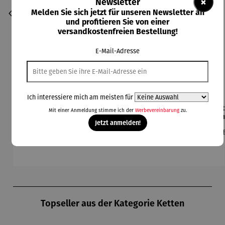
×
Newsletter
Melden Sie sich jetzt für unseren Newsletter an
und profitieren Sie von einer
versandkostenfreien Bestellung!
E-Mail-Adresse
Ich interessiere mich am meisten für
Armbandu
Bronzebil
Gemälde |
Kette mit
Ket
Mit einer Anmeldung stimme ich der
Werbevereinbarung
zu.
hr
d auf
Raben
Anhänger
Anh
Jetzt anmelden!
Sternzeich
Schiefer
Sternzeich
|
Ste
Regulärer Preis:
Regulärer Preis:
Regulärer Preis:
Regulärer Preis:
Reg
189,00 €
44,95 €
138,00 €
229,00 €
24
en
"Sternzeic
en –
Sternbild
|
hen"
Michael
Gr
Ferner
Produktgalerie überspringen
Topseller aus der Kategorie Ketten