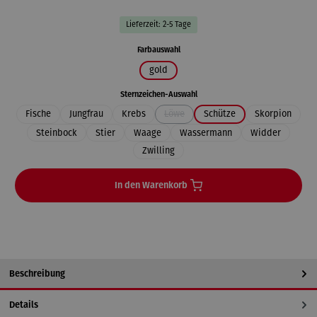
Lieferzeit: 2-5 Tage
auswählen
Farbauswahl
gold
auswählen
Sternzeichen-Auswahl
Fische
Jungfrau
Krebs
Löwe
Schütze
Skorpion
(Diese Option ist zurzeit nicht verfügbar.
Steinbock
Stier
Waage
Wassermann
Widder
Zwilling
In den Warenkorb
Beschreibung
Details