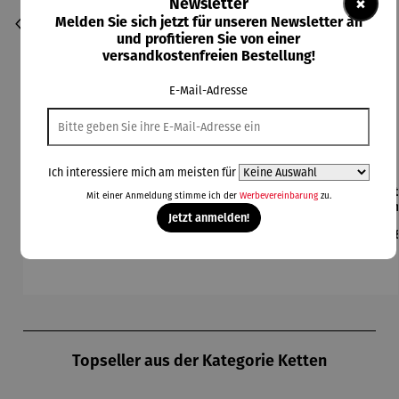
×
Newsletter
Melden Sie sich jetzt für unseren Newsletter an
und profitieren Sie von einer
versandkostenfreien Bestellung!
E-Mail-Adresse
Ich interessiere mich am meisten für
Armbandu
Bronzebil
Gemälde |
Kette mit
Ket
Mit einer Anmeldung stimme ich der
Werbevereinbarung
zu.
hr
d auf
Raben
Anhänger
Anh
Jetzt anmelden!
Sternzeich
Schiefer
Sternzeich
|
Ste
Regulärer Preis:
Regulärer Preis:
Regulärer Preis:
Regulärer Preis:
Reg
189,00 €
44,95 €
138,00 €
229,00 €
24
en
"Sternzeic
en –
Sternbild
|
hen"
Michael
Gr
Ferner
Produktgalerie überspringen
Topseller aus der Kategorie Ketten