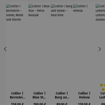
Collier |
Collier |
Collier |
Collier |
Col
Durc
Bernstein
Blue Star
Burg und
Helena
Led
– Sonne,
– Petra
Sonne –
Regulärer Preis:
Regulärer Preis:
Regulärer Preis:
Regulärer Preis:
Re
158,00 €
290,00 €
89,00 €
178,00 €
89