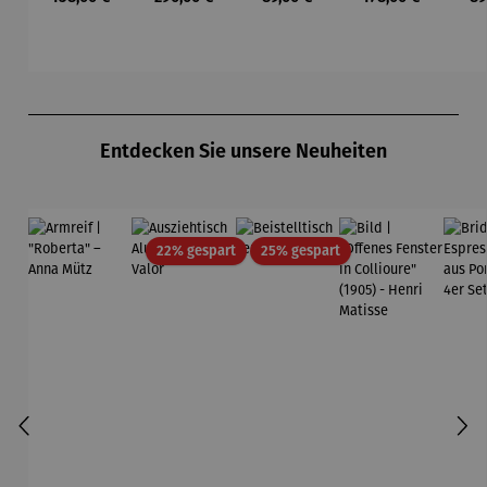
Mond und
Waszak
Paul Klee
Leb
Sterne
u
Gu
K
Produktgalerie überspringen
Entdecken Sie unsere Neuheiten
Rabatt
Rabatt
22% gespart
25% gespart