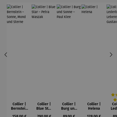
Collier |
Collier |
Collier |
Collier |
Col
Durc
Bernstein
Blue Star
Burg und
Helena
Led
– Sonne,
– Petra
Sonne –
Regulärer Preis:
Regulärer Preis:
Regulärer Preis:
Regulärer Preis:
Re
158,00 €
290,00 €
89,00 €
178,00 €
89