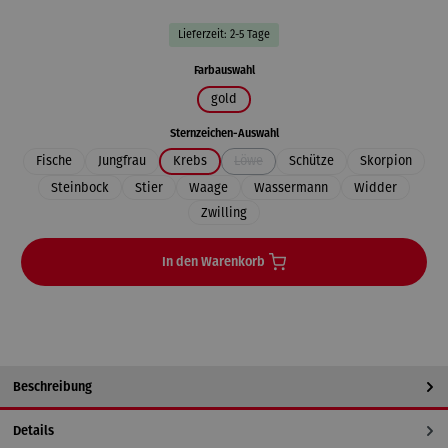
Lieferzeit: 2-5 Tage
auswählen
Farbauswahl
gold
auswählen
Sternzeichen-Auswahl
Fische
Jungfrau
Krebs
Löwe
Schütze
Skorpion
(Diese Option ist zurzeit nicht verfügbar.
Steinbock
Stier
Waage
Wassermann
Widder
Zwilling
In den Warenkorb
Beschreibung
Details