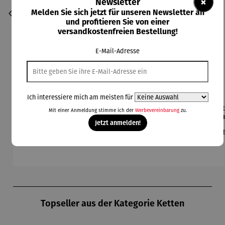
×
Newsletter
Melden Sie sich jetzt für unseren Newsletter an
und profitieren Sie von einer
versandkostenfreien Bestellung!
E-Mail-Adresse
Ich interessiere mich am meisten für
Armbandu
Bronzebil
Gemälde |
Kette mit
Ket
Mit einer Anmeldung stimme ich der
Werbevereinbarung
zu.
hr
d auf
Raben
Anhänger
Anh
Jetzt anmelden!
Sternzeich
Schiefer
Sternzeich
|
Ste
Regulärer Preis:
Regulärer Preis:
Regulärer Preis:
Regulärer Preis:
Reg
189,00 €
44,95 €
138,00 €
229,00 €
24
en
"Sternzeic
en –
Sternbild
|
hen"
Michael
Gr
Ferner
Produktgalerie überspringen
Topseller aus der Kategorie Ketten