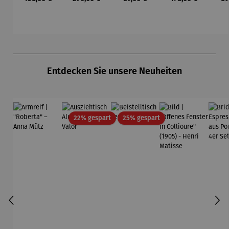
Mond und
Waszak
Paul Klee
Leb
Sterne
u
Gu
K
Produktgalerie überspringen
Entdecken Sie unsere Neuheiten
Rabatt
Rabatt
22% gespart
25% gespart