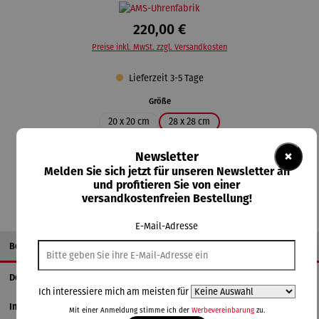
220,00 €
Preise inkl. MwSt. zzgl. Versandkosten
Lieferzeit 3-5 Tage
auswählen
Größe
20 x 20 cm
28 x 28 cm
×
Newsletter
In den Warenkorb
Melden Sie sich jetzt für unseren Newsletter an
und profitieren Sie von einer
versandkostenfreien Bestellung!
E-Mail-Adresse
Beschreibung
Details
Ich interessiere mich am meisten für
Informationen zum Hersteller
Mit einer Anmeldung stimme ich der
Werbevereinbarung
zu.