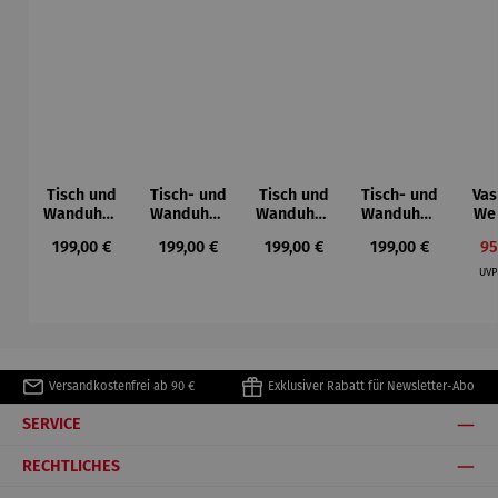
Tisch und
Tisch- und
Tisch und
Tisch- und
Vas
Wanduhr |
Wanduhr |
Wanduhr |
Wanduhr |
We
Messingop
Holzoptik
Goldbraun
Silber –
Is 
Regulärer Preis:
Regulärer Preis:
Regulärer Preis:
Regulärer Preis:
Ve
199,00 €
199,00 €
199,00 €
199,00 €
95
tik –
– Wortuhr
– Wortuhr
Wortuhr
Ro
Wortuhr
B
UV
Versandkostenfrei ab 90 €
Exklusiver Rabatt für Newsletter-Abo
SERVICE
RECHTLICHES