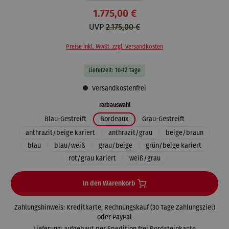
1.775,00 €
UVP
2.175,00 €
Preise inkl. MwSt. zzgl. Versandkosten
Lieferzeit: 10-12 Tage
Versandkostenfrei
auswählen
Farbauswahl
Blau-Gestreift
Bordeaux
Grau-Gestreift
anthrazit/beige kariert
anthrazit/grau
beige/braun
blau
blau/weiß
grau/beige
grün/beige kariert
rot/grau kariert
weiß/grau
In den Warenkorb
Zahlungshinweis: Kreditkarte, Rechnungskauf (30 Tage Zahlungsziel)
oder PayPal
Lieferung: aufgebaut per Spedition frei Bordsteinkante