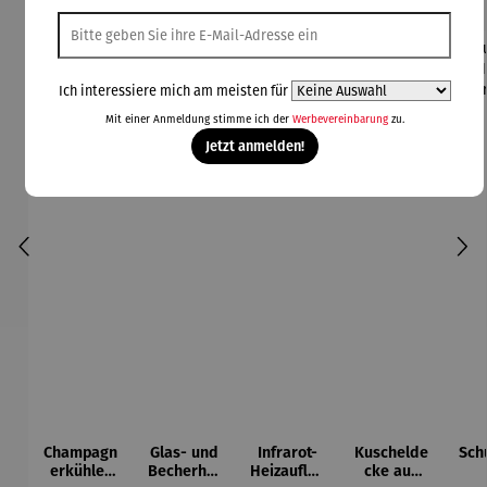
Rabatt
26% gespart
Ich interessiere mich am meisten für
Mit einer Anmeldung stimme ich der
Werbevereinbarung
zu.
Jetzt anmelden!
Champagn
Glas- und
Infrarot-
Kuschelde
Sch
erkühler
Becherhal
Heizauflag
cke aus