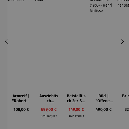
Armreif |
Ausziehtis
Beistelltis
Bild |
Bri
"Roberta"
ch
ch 2er Set
"Offenes
– Anna
Aluminium
– Dalias
Fenster in
Esp
Regulärer Preis:
Verkaufspreis:
Verkaufspreis:
Regulärer Preis:
Re
108,00 €
699,00 €
149,00 €
490,00 €
32
Mütz
– Valor
Collioure"
ech
Regulärer Preis:
Regulärer Preis:
(1905) -
Por
UVP
899,00 €
UVP
199,00 €
Henri
| 4
Matisse