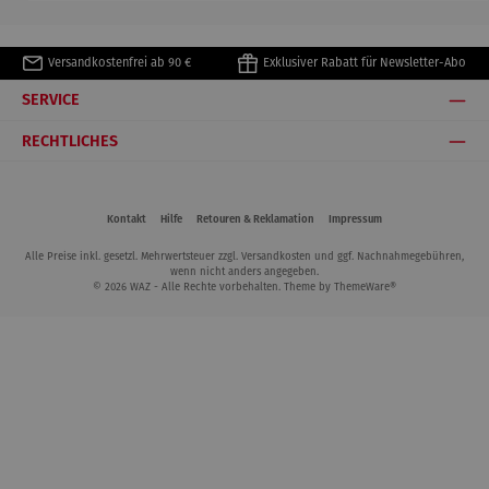
Versandkostenfrei ab 90 €
Exklusiver Rabatt für Newsletter-Abo
SERVICE
RECHTLICHES
Kontakt
Hilfe
Retouren & Reklamation
Impressum
Alle Preise inkl. gesetzl. Mehrwertsteuer zzgl.
Versandkosten
und ggf. Nachnahmegebühren,
wenn nicht anders angegeben.
© 2026 WAZ - Alle Rechte vorbehalten. Theme by
ThemeWare®