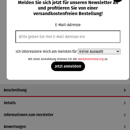
Melden Sie sich jetzt für unseren Newsletter an
und profitieren Sie von einer
Durchschnittliche Bewertung von 5 von 5 Sternen
1 Bewertung
versandkostenfreien Bestellung!
Lieferzeit: 4 Tage
E-Mail-Adresse
auswählen
Farbauswahl
beige
blau
braun
dunkelgrau
hellgrau
Ich interessiere mich am meisten für
In den Warenkorb
Mit einer Anmeldung stimme ich der
Werbevereinbarung
zu.
Jetzt anmelden!
Beschreibung
Details
Informationen zum Hersteller
Bewertungen