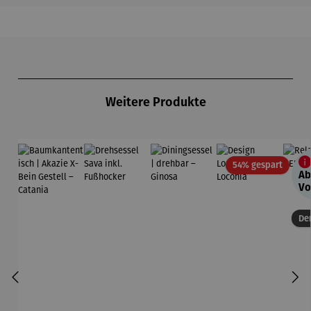
Produktgalerie überspringen
Weitere Produkte
Rabatt
54% gespart
Ab
Vo
Der