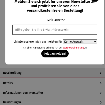
Melden Sie sich jetzt für unseren Newsletter an
und profitieren Sie von einer
Durchschnittliche Bewertung von 5 von 5 Sternen
1 Bewertung
versandkostenfreien Bestellung!
Lieferzeit: 1-2 Wochen
E-Mail-Adresse
auswählen
Farbauswahl
beige
blau
braun
dunkelgrau
hellgrau
Ich interessiere mich am meisten für
In den Warenkorb
Mit einer Anmeldung stimme ich der
Werbevereinbarung
zu.
Jetzt anmelden!
Beschreibung
Details
Informationen zum Hersteller
Bewertungen