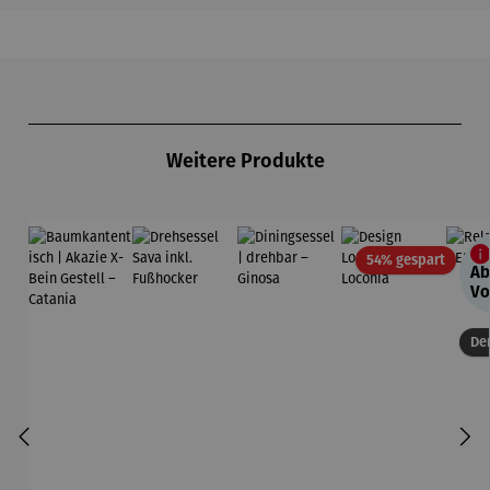
Produktgalerie überspringen
Weitere Produkte
Rabatt
54% gespart
Ab
Vo
Der