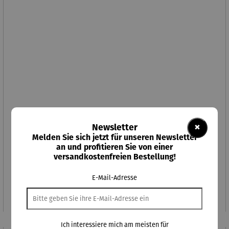
×
Newsletter
Melden Sie sich jetzt für unseren Newsletter
an und profitieren Sie von einer
versandkostenfreien Bestellung!
"Ruhrpott-Brotzeit" kleines 2tlg.-Set inkl. Brotzeitmesser
E-Mail-Adresse
Regulärer Preis:
21,95 €
Ich interessiere mich am meisten für