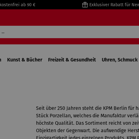
kostenfrei ab 90 €
Exklusiver Rabatt für Ne
n
Kunst & Bücher
Freizeit & Gesundheit
Uhren, Schmuck 
Seit über 250 Jahren steht die KPM Berlin für 
Stück Porzellan, welches die Manufaktur verläs
höchste Qualität. Das Sortiment reicht von ze
Objekten der Gegenwart. Die aufwendige Herste
Einzigartigkeit jedes einzelnen Produkts. KPM 