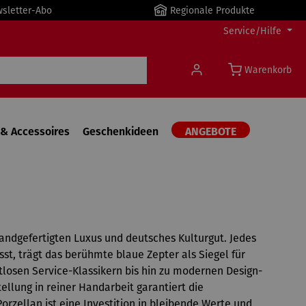
wsletter-Abo
Regionale Produkte
Service/Hilfe
Warenkorb
& Accessoires
Geschenkideen
ANGEBOTE
handgefertigten Luxus und deutsches Kulturgut. Jedes
st, trägt das berühmte blaue Zepter als Siegel für
itlosen Service-Klassikern bis hin zu modernen Design-
llung in reiner Handarbeit garantiert die
Porzellan ist eine Investition in bleibende Werte und