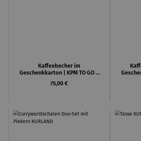
Kaffeebecher im
Kaff
Geschenkkarton | KPM TO GO –
Geschen
KURLAND
Regulärer Preis:
75,00 €