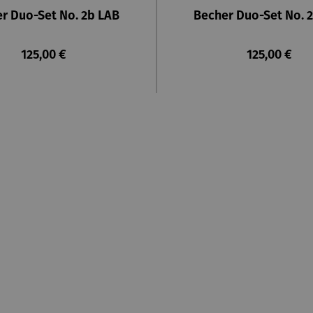
r Duo-Set No. 2b LAB
Becher Duo-Set No. 
Regulärer Preis:
Regulärer Pr
125,00 €
125,00 €