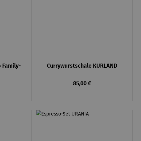
 Family-
Currywurstschale KURLAND
eis:
Regulärer Preis:
85,00 €