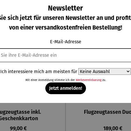
Newsletter
ie sich jetzt für unseren Newsletter an und profit
von einer versandkostenfreien Bestellung!
E-Mail-Adresse
Ich interessiere mich am meisten für
Mit einer Anmeldung stimme ich der
Werbevereinbarung
zu.
Jetzt anmelden!
lugzeugtasse inkl.
Flugzeugtassen Du
Geschenkkarton
Regulärer Preis:
Regulärer Pr
99,00 €
189,00 €