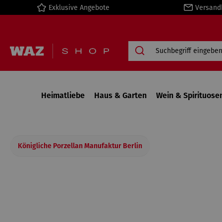
Exklusive Angebote
Versand
springen
Zur Hauptnavigation springen
Heimatliebe
Haus & Garten
Wein & Spirituose
Königliche Porzellan Manufaktur Berlin