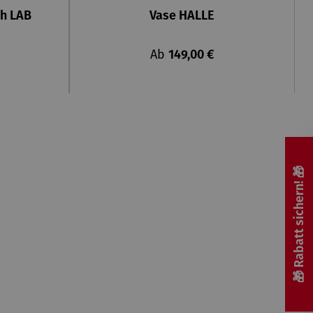
2h LAB
Vase HALLE
eis:
Regulärer Preis:
Ab
149,00 €
🎁 Rabatt sichern! 🎁