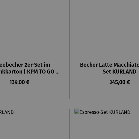
eebecher 2er-Set im
Becher Latte Macchiato
kkarton | KPM TO GO –
Set KURLAND
KURLAND
Regulärer Preis:
Regulärer Pr
139,00 €
245,00 €