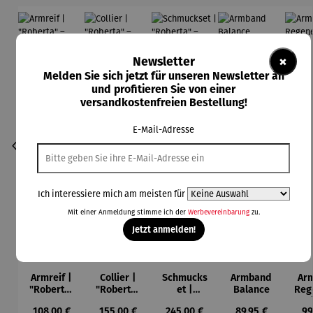
×
Newsletter
Melden Sie sich jetzt für unseren Newsletter an
und profitieren Sie von einer
versandkostenfreien Bestellung!
E-Mail-Adresse
Ich interessiere mich am meisten für
Mit einer Anmeldung stimme ich der
Werbevereinbarung
zu.
Jetzt anmelden!
Armreif |
Collier |
Schmucks
Armband
Ar
"Roberta"
"Roberta"
et |
Balance
Reg
– Anna
– Anna
"Roberta"
Regulärer Preis:
Regulärer Preis:
Regulärer Preis:
Regulärer Preis:
Re
108,00 €
155,00 €
245,00 €
89,95 €
99