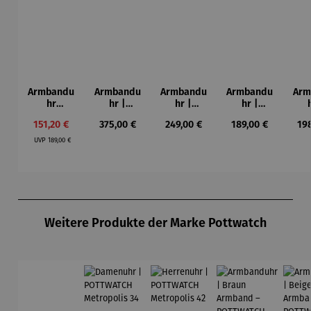
Armbandu
Armbandu
Armbandu
Armbandu
Arm
hr
hr |
hr |
hr |
Bochum –
Chronogra
Walnussh
Lederarm
Kü
Verkaufspreis:
Regulärer Preis:
Regulärer Preis:
Regulärer Preis:
Reg
151,20 €
375,00 €
249,00 €
189,00 €
19
Limited
ph –
olz –
band –
Mon
Regulärer Preis:
Edition
Flieger
Sendeschl
Läuft
– T
UVP
189,00 €
uss
N
Produktgalerie überspringen
Weitere Produkte der Marke Pottwatch