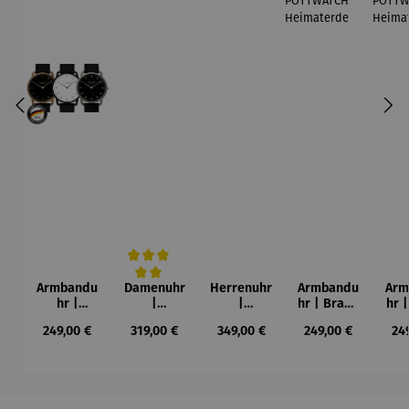
Armbandu
Damenuhr
Herrenuhr
Armbandu
Arm
Durchschnittliche Bewertung von 5 von 5 Sternen
hr |
|
|
hr | Braun
hr 
Schwarz
POTTWATC
POTTWATC
Armband
Ar
Regulärer Preis:
Regulärer Preis:
Regulärer Preis:
Regulärer Preis:
Reg
249,00 €
319,00 €
349,00 €
249,00 €
24
Armband
H
H
–
–
Metropolis
Metropolis
POTTWATC
POT
POTTWATC
34
42
H
H
Heimater
Hei
Heimater
de