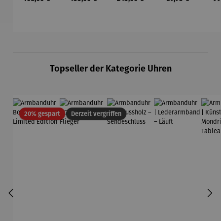
Mütz
Mütz
– Anna
Mütz
Produktgalerie überspringen
Topseller der Kategorie Uhren
Rabatt
20% gespart
Derzeit vergriffen