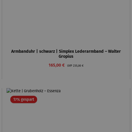
Armbanduhr | schwarz | Simplex Lederarmband – Walter
Gropius
Verkaufspreis:
Regulärer Preis:
165,00 €
UVP
235,00 €
Rabatt
17% gespart