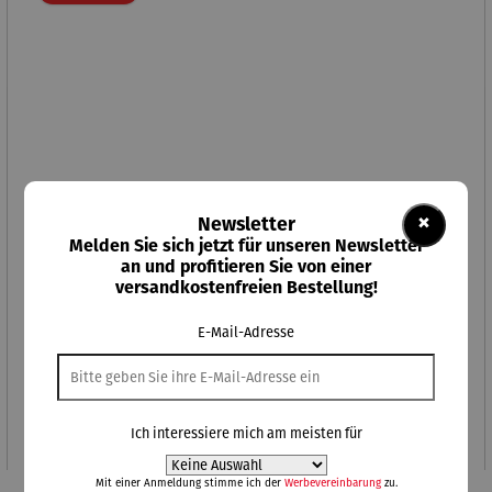
×
Newsletter
Melden Sie sich jetzt für unseren Newsletter
an und profitieren Sie von einer
versandkostenfreien Bestellung!
E-Mail-Adresse
Kette | Walnussholz – Essenza
Verkaufspreis:
Regulärer Preis:
49,00 €
UVP
59,00 €
Ich interessiere mich am meisten für
Mit einer Anmeldung stimme ich der
Werbevereinbarung
zu.