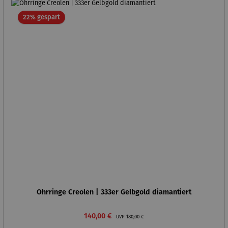
Rabatt
22% gespart
Ohrringe Creolen | 333er Gelbgold diamantiert
Verkaufspreis:
Regulärer Preis:
140,00 €
UVP
180,00 €