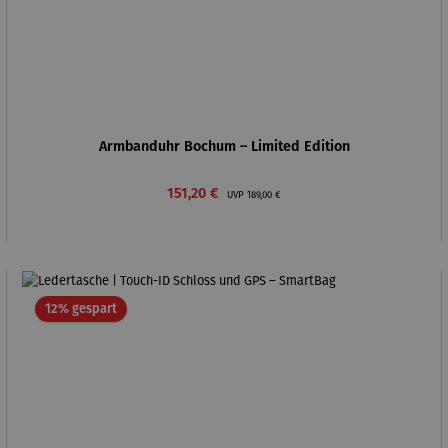
Armbanduhr Bochum – Limited Edition
Verkaufspreis:
Regulärer Preis:
151,20 €
UVP
189,00 €
Rabatt
12% gespart