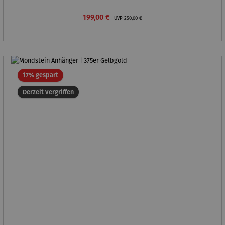
Verkaufspreis:
Regulärer Preis:
199,00 €
UVP
250,00 €
Rabatt
17% gespart
Derzeit vergriffen