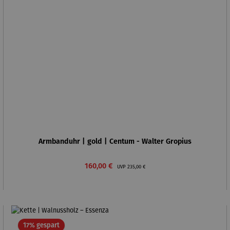
Armbanduhr | gold | Centum - Walter Gropius
Verkaufspreis:
Regulärer Preis:
160,00 €
UVP
235,00 €
Rabatt
17% gespart