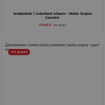
Armbanduhr | Lederband schwarz – Walter Gropius
Excentric
Verkaufspreis:
Regulärer Preis:
150,00 €
UVP
215,00 €
Rabatt
30% gespart