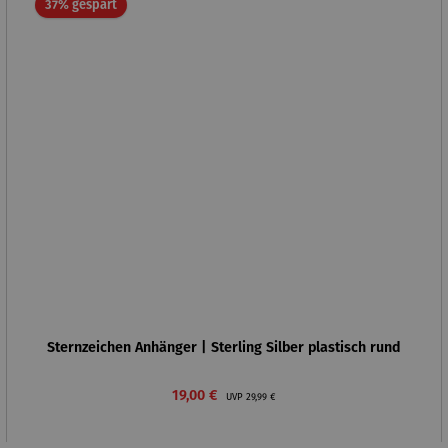
Rabatt
37% gespart
Sternzeichen Anhänger | Sterling Silber plastisch rund
Verkaufspreis:
Regulärer Preis:
19,00 €
UVP
29,99 €