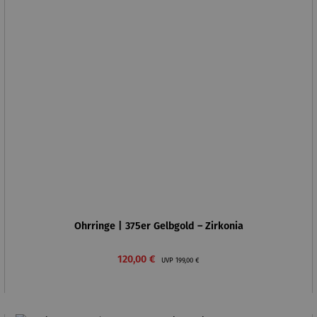
Ohrringe | 375er Gelbgold – Zirkonia
Verkaufspreis:
Regulärer Preis:
120,00 €
UVP
199,00 €