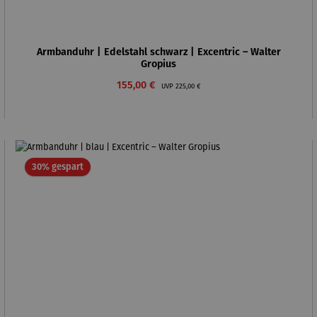
Armbanduhr | Edelstahl schwarz | Excentric – Walter
Gropius
Verkaufspreis:
Regulärer Preis:
155,00 €
UVP
225,00 €
Rabatt
30% gespart