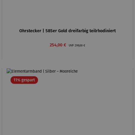
Ohrstecker | 585er Gold dreifarbig teilrhodiniert
Verkaufspreis:
Regulärer Preis:
254,00 €
UVP
299,00 €
Rabatt
11% gespart