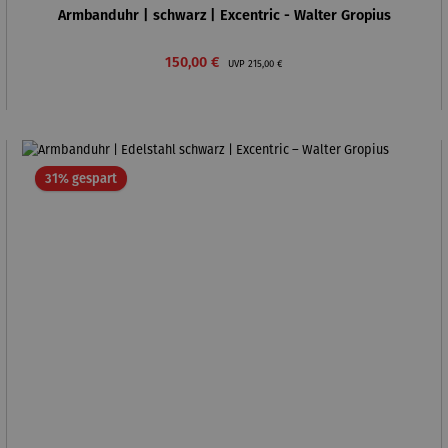
Armbanduhr | schwarz | Excentric - Walter Gropius
Verkaufspreis:
Regulärer Preis:
150,00 €
UVP
215,00 €
Rabatt
31% gespart