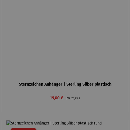
Sternzeichen Anhänger | Sterling Silber plastisch
Verkaufspreis:
Regulärer Preis:
19,00 €
UVP
24,99 €