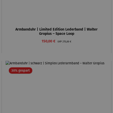
Armbanduhr | Limited Edition Lederband | Walter
Gropius – Space Loop
Verkaufspreis:
Regulärer Preis:
150,00 €
UVP
215,00 €
Rabatt
30% gespart