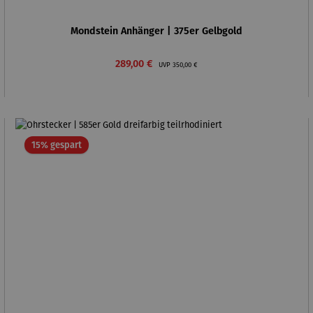
Mondstein Anhänger | 375er Gelbgold
Verkaufspreis:
Regulärer Preis:
289,00 €
UVP
350,00 €
Rabatt
15% gespart