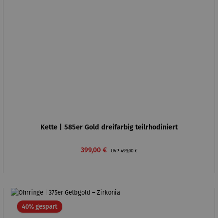
Kette | 585er Gold dreifarbig teilrhodiniert
Verkaufspreis:
Regulärer Preis:
399,00 €
UVP
499,00 €
Rabatt
40% gespart