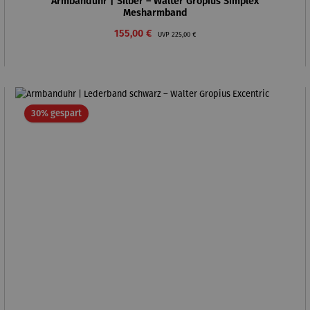
Armbanduhr | Silber – Walter Gropius Simplex
Mesharmband
Verkaufspreis:
Regulärer Preis:
155,00 €
UVP
225,00 €
Rabatt
30% gespart