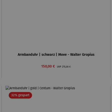
Armbanduhr | schwarz | Move - Walter Gropius
Verkaufspreis:
Regulärer Preis:
150,00 €
UVP
215,00 €
Rabatt
32% gespart