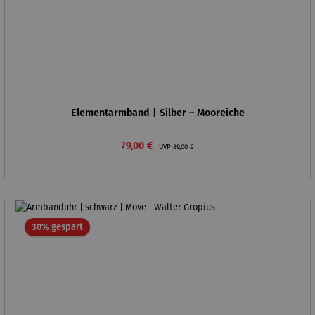
Elementarmband | Silber – Mooreiche
Verkaufspreis:
Regulärer Preis:
79,00 €
UVP
89,00 €
Rabatt
30% gespart