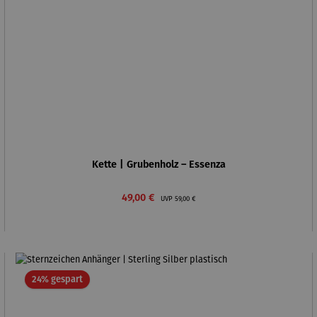
Kette | Grubenholz – Essenza
Verkaufspreis:
Regulärer Preis:
49,00 €
UVP
59,00 €
Rabatt
24% gespart