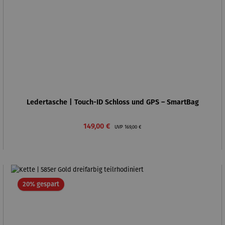
Ledertasche | Touch-ID Schloss und GPS – SmartBag
Verkaufspreis:
Regulärer Preis:
149,00 €
UVP
169,00 €
Rabatt
20% gespart