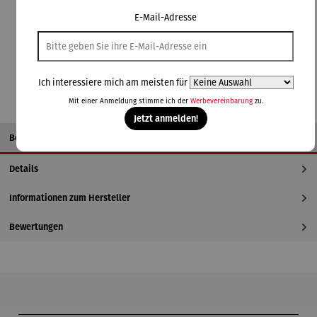
Lieferzeit: 2-3 Tage
E-Mail-Adresse
In den Warenkorb
Ich interessiere mich am meisten für
Mit einer Anmeldung stimme ich der
Werbevereinbarung
zu.
Jetzt anmelden!
Beschreibung
Details
Informationen zum Hersteller
Bewertungen
Produktgalerie überspringen