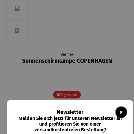
Vermes
Sonnenschirmlampe COPENHAGEN
Rabatt
10% gespart
49,45 €
×
Newsletter
UVP
54,95 €
Melden Sie sich jetzt für unseren Newsletter an
und profitieren Sie von einer
Preise inkl. MwSt. zzgl. Versandkosten
versandkostenfreien Bestellung!