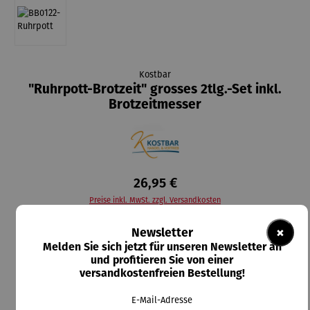
Kostbar
"Ruhrpott-Brotzeit" grosses 2tlg.-Set inkl.
Brotzeitmesser
26,95 €
Preise inkl. MwSt. zzgl. Versandkosten
×
Newsletter
Durchschnittliche Bewertung von 5 von 5 Sternen
1 Bewertung
Melden Sie sich jetzt für unseren Newsletter an
und profitieren Sie von einer
versandkostenfreien Bestellung!
Lieferzeit: 2-5 Tage
auswählen
Messerfarbe
E-Mail-Adresse