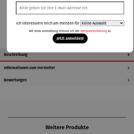
blau
gelb
grün
orange
pink
rot
schwarz
In den Warenkorb
Ich interessiere mich am meisten für
Mit einer Anmeldung stimme ich der
Werbevereinbarung
zu.
Jetzt anmelden!
Beschreibung
Informationen zum Hersteller
Bewertungen
Produktgalerie überspringen
Weitere Produkte