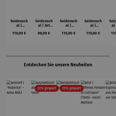
Seidensch
Seidensch
Seidensch
Seidensch
Sei
al |
al | Art
al |
al |
al
Farbstudie
Nouveau
Bauerngar
Blaues
K
Regulärer Preis:
Regulärer Preis:
Regulärer Preis:
Regulärer Preis:
Reg
110,00 €
98,00 €
110,00 €
110,00 €
11
Quadrate
ten –
Pferd –
Gu
(1913) –
Gustav
Franz
K
Wassily
Klimt
Marc
Kandinsky
Produktgalerie überspringen
Entdecken Sie unsere Neuheiten
Rabatt
Rabatt
22% gespart
25% gespart