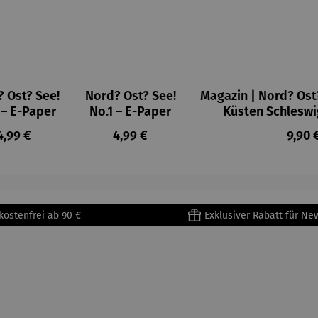
 Ost? See!
Nord? Ost? See!
Magazin | Nord? Ost? 
 – E-Paper
No.1 – E-Paper
Küsten Schleswi
Regulärer Preis:
Regulärer Preis:
Regul
4,99 €
4,99 €
9,90 
kostenfrei ab 90 €
Exklusiver Rabatt für Ne