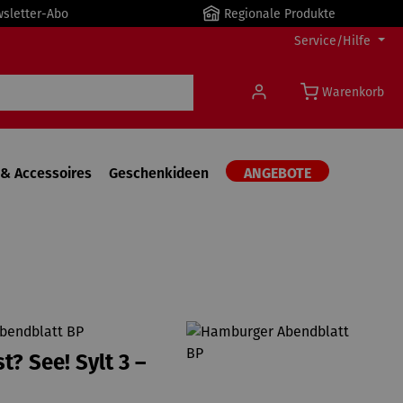
wsletter-Abo
Regionale Produkte
Service/Hilfe
Warenkorb
& Accessoires
Geschenkideen
ANGEBOTE
bendblatt BP
t? See! Sylt 3 –