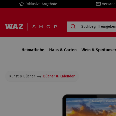
Exklusive Angebote
Versand
springen
Zur Hauptnavigation springen
Heimatliebe
Haus & Garten
Wein & Spirituose
Kunst & Bücher
Bücher & Kalender
Bildergalerie überspringen