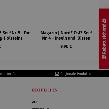
🎁 Rabatt sichern! 🎁
See! Nr. 5 - Die
Magazin | Nord? Ost? See!
g-Holsteins
Nr. 4 – Inseln und Küsten
ärer Preis:
Regulärer Preis:
€
9,90 €
wsletter-Abo
Regionale Produkte
RECHTLICHES
AGB