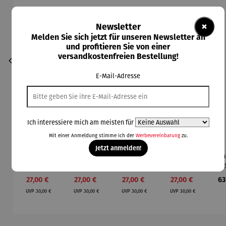
×
Newsletter
Melden Sie sich jetzt für unseren Newsletter an
und profitieren Sie von einer
versandkostenfreien Bestellung!
E-Mail-Adresse
Ich interessiere mich am meisten für
Mit einer Anmeldung stimme ich der
Werbevereinbarung
zu.
Jetzt anmelden!
Armband |
Armband |
Armband |
Armband |
Arm
Durchschnittliche Bewertung von 5 von 5 Sternen
Durchschnittliche Bewertung von 3 von 5 Sternen
Beach 01
Beach 02
vergoldet
vergoldet
ver
- Beach 01
- Beach 02
Verkaufspreis:
Verkaufspreis:
Verkaufspreis:
Verkaufspreis:
Re
27,00 €
27,00 €
27,00 €
27,00 €
63
Bo
Regulärer Preis:
Regulärer Preis:
Regulärer Preis:
Regulärer Preis:
b
UVP
30,00 €
UVP
30,00 €
UVP
30,00 €
UVP
30,00 €