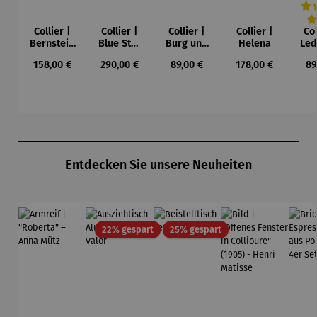
Collier |
Collier |
Collier |
Collier |
Col
Durc
Bernstein
Blue Star
Burg und
Helena
Led
– Sonne,
– Petra
Sonne –
Regulärer Preis:
Regulärer Preis:
Regulärer Preis:
Regulärer Preis:
Re
158,00 €
290,00 €
89,00 €
178,00 €
89
Mond und
Waszak
Paul Klee
Leb
Sterne
u
Gu
K
Produktgalerie überspringen
Entdecken Sie unsere Neuheiten
Rabatt
Rabatt
22% gespart
25% gespart