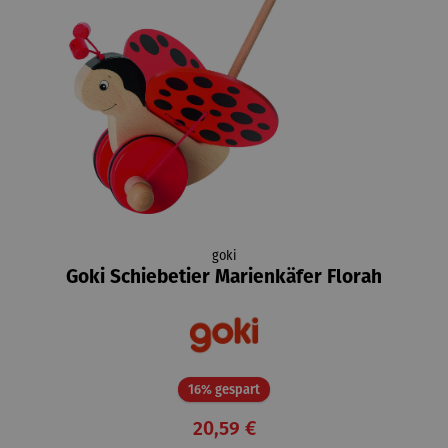
goki
Goki Schiebetier Marienkäfer Florah
Rabatt
16% gespart
20,59 €