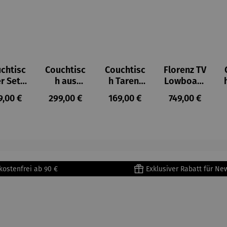
chtisc
Couchtisc
Couchtisc
Florenz TV
r Set –
h aus
h Tarent
Lowboard
ermo
Mangohol
aus
aus
gulärer Preis:
Regulärer Preis:
Regulärer Preis:
Regulärer Prei
9,00 €
299,00 €
169,00 €
749,00 €
z – Sicilia
Mangohol
Mangohol
z
z
kostenfrei ab 90 €
Exklusiver Rabatt für Ne