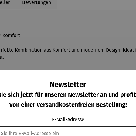
eller
Bewertungen
er Komfort
erfekte Kombination aus Komfort und modernem Design! Ideal fü
t.
en und die geschlossene Rückenlehne, die optimalen Halt und
zgefühl – perfekt für lange Dinnerabende oder gesellige Runde
Newsletter
ibilität und Bewegungsfreiheit ermöglicht. So kannst du dich mü
ie sich jetzt für unseren Newsletter an und profit
von einer versandkostenfreien Bestellung!
„Matera“ passt sich jeder Situation an und wird garantiert zum
E-Mail-Adresse
von Luxus und Gemütlichkeit!