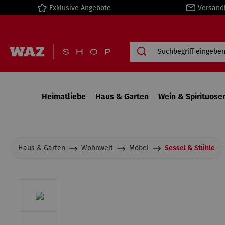
Exklusive Angebote
Versand
springen
Zur Hauptnavigation springen
Heimatliebe
Haus & Garten
Wein & Spirituose
Haus & Garten
Wohnwelt
Möbel
Sessel & Stühle
Bildergalerie überspringen