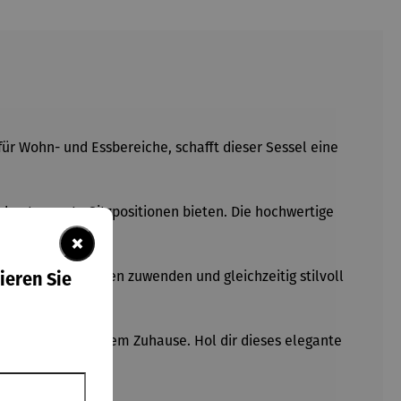
r Wohn- und Essbereiche, schafft dieser Sessel eine
 entspannte Sitzpositionen bieten. Die hochwertige
n.
×
helos deinen Gästen zuwenden und gleichzeitig stilvoll
ieren Sie
 Blickfang in deinem Zuhause. Hol dir dieses elegante