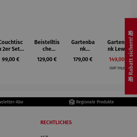
🎁 Rabatt sichern! 🎁
Couchtisc
Beistelltis
Gartenba
Gartenba
h 2er Set |
che
nk
nk Lewes
Mangohol
Teakholz –
Teakholz –
Teak
s:
Regulärer Preis:
Regulärer Preis:
Regulärer Preis:
Verkaufspre
99,00 €
129,00 €
179,00 €
149,00 €
z – Lecce
Verwood
Wigan
Regulärer Pr
UVP
179,00 €
wsletter-Abo
Regionale Produkte
RECHTLICHES