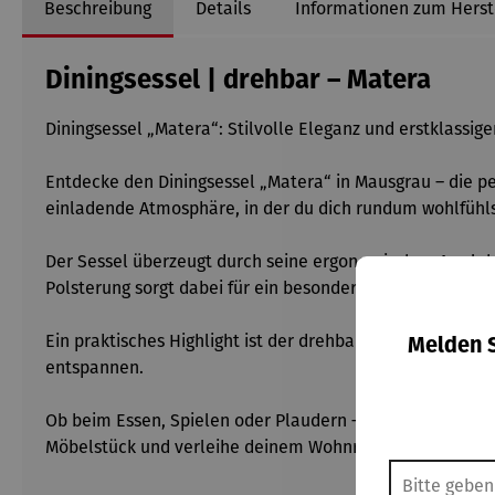
Beschreibung
Details
Informationen zum Herst
Diningsessel | drehbar – Matera
Diningsessel „Matera“: Stilvolle Eleganz und erstklassig
Entdecke den Diningsessel „Matera“ in Mausgrau – die p
einladende Atmosphäre, in der du dich rundum wohlfühls
Der Sessel überzeugt durch seine ergonomischen Armlehn
Polsterung sorgt dabei für ein besonders angenehmes Sit
Ein praktisches Highlight ist der drehbare Sitz, der Flex
Melden S
entspannen.
Ob beim Essen, Spielen oder Plaudern – der Diningsessel 
Möbelstück und verleihe deinem Wohnraum einen Hauch 