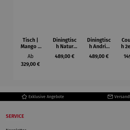
Tisch |
Diningtisc
Diningtisc
Cou
Mango –
h Natur
h Andria
h 2e
Avola
Oak – Oria
Black Oak
F
Regulärer Preis:
Regulärer Preis:
Regulärer Preis:
Re
Ab
489,00 €
489,00 €
14
329,00 €
Exklusive Angebote
Versand
SERVICE