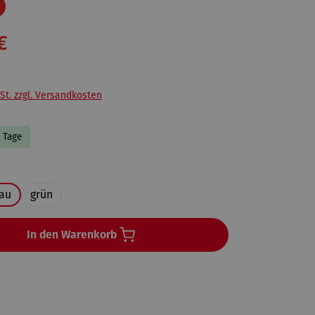
Rabatt
€
St. zzgl. Versandkosten
9 Tage
uswählen
au
grün
In den Warenkorb