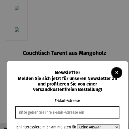
Couchtisch Tarent aus Mangoholz
Derzeit vergriffen
×
Newsletter
169,00 €
Melden Sie sich jetzt für unseren Newsletter an
und profitieren Sie von einer
Preise inkl. MwSt. zzgl. Versandkosten
versandkostenfreien Bestellung!
Nicht mehr verfügbar
E-Mail-Adresse
Ich interessiere mich am meisten für
Beschreibung