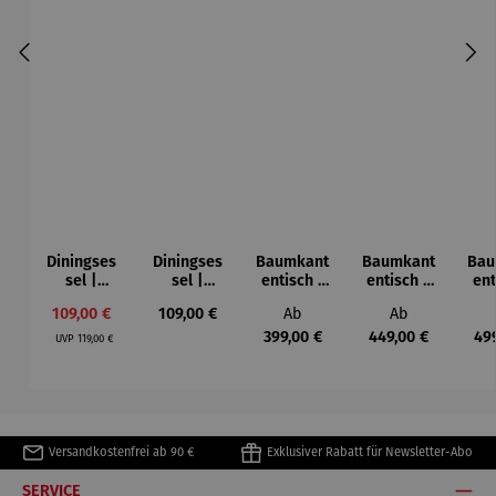
Diningses
Diningses
Baumkant
Baumkant
Bau
sel |
sel |
entisch |
entisch |
ent
drehbar –
drehbar –
Akazie U-
Akazie X-
A
Verkaufspreis:
Regulärer Preis:
Regulärer Preis:
Regulärer Prei
109,00 €
109,00 €
Ab
Ab
Matera
San Carlo
Form
Bein
C
Regulärer Preis:
Gestell –
Gestell –
Ges
399,00 €
449,00 €
49
UVP
119,00 €
Catania
Catania
Ca
Versandkostenfrei ab 90 €
Exklusiver Rabatt für Newsletter-Abo
SERVICE