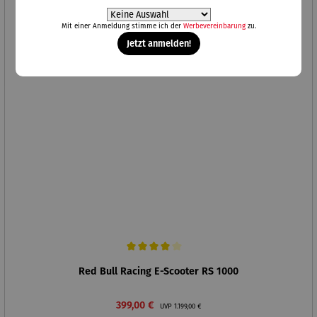
Rabatt
67% gespart
Mit einer Anmeldung stimme ich der
Werbevereinbarung
zu.
Jetzt anmelden!
Durchschnittliche Bewertung von 4 von 5 Sternen
Red Bull Racing E-Scooter RS 1000
Verkaufspreis:
Regulärer Preis:
399,00 €
UVP
1.199,00 €