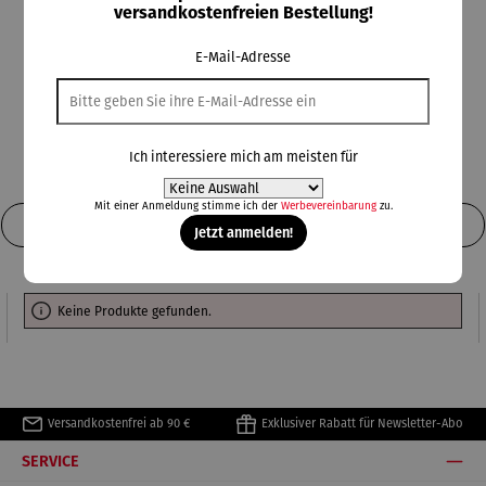
einer Auswahl an erlesenen Produkten,
versandkostenfreien Bestellung!
darunter Gin, Vodka und Korn, setzt
E-Mail-Adresse
Berliner Brandstifter
auf handwerkliche
Herstellung und regionale Zutaten, um ein
unvergleichliches Genusserlebnis zu
bieten.
Ich interessiere mich am meisten für
Mit einer Anmeldung stimme ich der
Werbevereinbarung
zu.
Produkte filtern
Jetzt anmelden!
Keine Produkte gefunden.
Versandkostenfrei ab 90 €
Exklusiver Rabatt für Newsletter-Abo
SERVICE