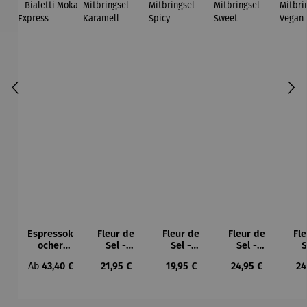
Espressok
Fleur de
Fleur de
Fleur de
Fl
ocher
Sel -
Sel -
Sel -
S
Geschenk
Geschenk
Geschenk
Geschenk
Ges
Regulärer Preis:
Regulärer Preis:
Regulärer Preis:
Regulärer Preis:
Re
Ab
43,40 €
21,95 €
19,95 €
24,95 €
24
set –
box
box
box
Bialetti
Mitbringse
Mitbringse
Mitbringse
Mit
Moka
l Karamell
l Spicy
l Sweet
l 
Express