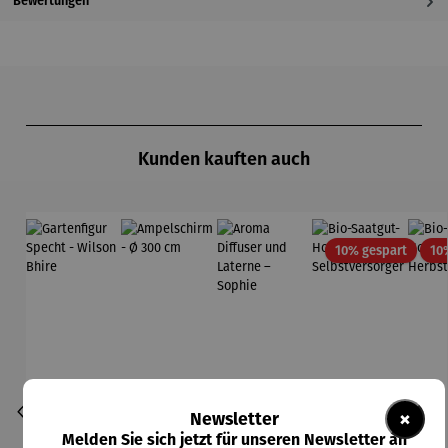
Bewertungen
Produktgalerie überspringen
Kunden kauften auch
Rabatt
10% gespart
10
×
Newsletter
Melden Sie sich jetzt für unseren Newsletter an