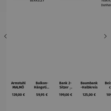
Armstuhl
Balkon-
Bank 2-
Baumbank
Beis
MALMÖ
Hängetisc
Sitzer –
-Halbkreis
c
h
MALMÖ
Ho
Regulärer Preis:
Regulärer Preis:
Regulärer Preis:
Regulärer Preis:
Reg
139,00 €
59,95 €
199,00 €
125,00 €
10
BERKELEY
Tea
Du