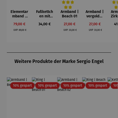
Elementar
Fußkettch
Armband |
Armband |
Arm
Durchschnittliche Bewertung von 5 von
Durc
mband |
en mit
Beach 01
vergoldet
Zir
Silber –
Anhänger
- Beach 01
Ede
Verkaufspreis:
Regulärer Preis:
Verkaufspreis:
Verkaufspreis:
Re
79,00 €
34,00 €
27,00 €
27,00 €
41
Mooreiche
n |
Regulärer Preis:
Regulärer Preis:
Regulärer Preis:
Sterling
UVP
89,00 €
UVP
30,00 €
UVP
30,00 €
Silber –
Maritim
Produktgalerie überspringen
Weitere Produkte der Marke Sergio Engel
Rabatt
Rabatt
Rabatt
Rabatt
10% gespart
10% gespart
10% gespart
10% gespart
10