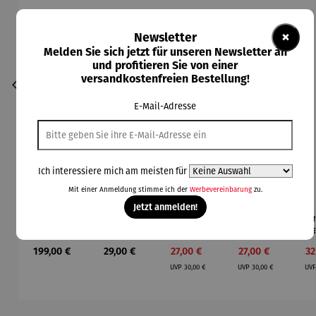
×
Newsletter
Melden Sie sich jetzt für unseren Newsletter an
und profitieren Sie von einer
versandkostenfreien Bestellung!
E-Mail-Adresse
Ich interessiere mich am meisten für
Mit einer Anmeldung stimme ich der
Werbevereinbarung
zu.
Jetzt anmelden!
Ohrringe
Ohrstecke
Ohrring |
Ohrring |
Ohr
Blattmotiv
r Muschel
Beach 01
Beach 01
Bea
| 333
–
Regulärer Preis:
Regulärer Preis:
Verkaufspreis:
Verkaufspreis:
Ve
199,00 €
29,00 €
27,00 €
27,00 €
32
Gelbgold
vergoldet
Regulärer Preis:
Regulärer Preis:
UVP
30,00 €
UVP
30,00 €
UV