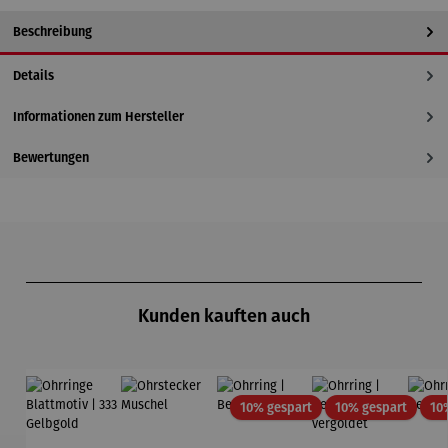
Beschreibung
Details
Informationen zum Hersteller
Bewertungen
Produktgalerie überspringen
Kunden kauften auch
Rabatt
Rabatt
10% gespart
10% gespart
10