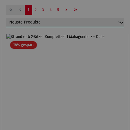
Seite
Seite
Seite
Seite
Seite
1
2
3
4
5
Rabatt
18% gespart