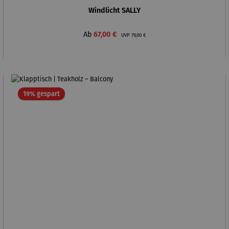
Windlicht SALLY
Verkaufspreis:
Regulärer Preis:
Ab
67,00 €
UVP
79,00 €
Rabatt
19% gespart