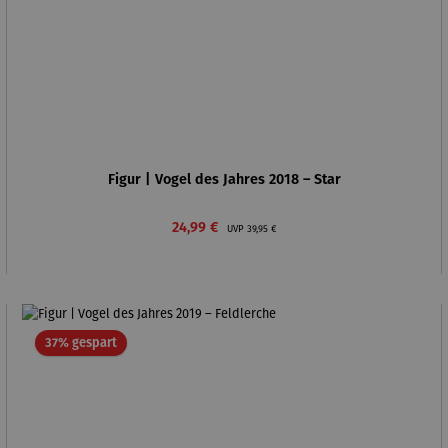
Figur | Vogel des Jahres 2018 – Star
Verkaufspreis:
Regulärer Preis:
24,99 €
UVP
39,95 €
Rabatt
37% gespart