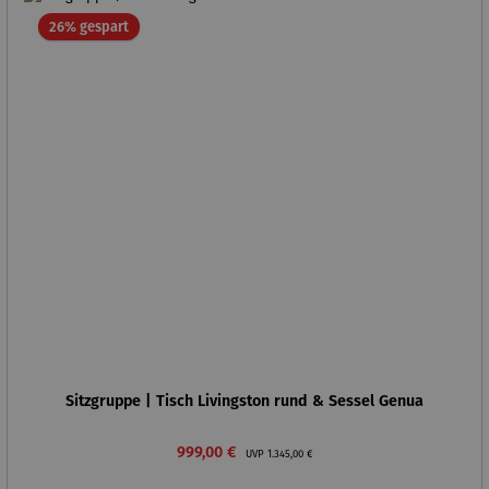
Rabatt
26% gespart
Sitzgruppe | Tisch Livingston rund & Sessel Genua
Verkaufspreis:
Regulärer Preis:
999,00 €
UVP
1.345,00 €