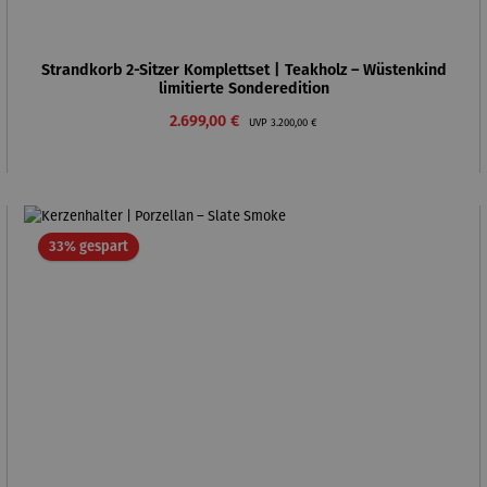
Strandkorb 2-Sitzer Komplettset | Teakholz – Wüstenkind
limitierte Sonderedition
Verkaufspreis:
Regulärer Preis:
2.699,00 €
UVP
3.200,00 €
Rabatt
33% gespart