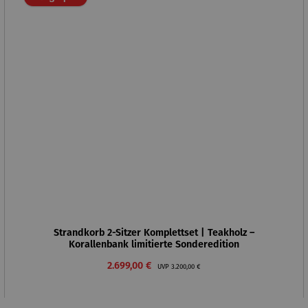
Strandkorb 2-Sitzer Komplettset | Teakholz –
Korallenbank limitierte Sonderedition
Verkaufspreis:
Regulärer Preis:
2.699,00 €
UVP
3.200,00 €