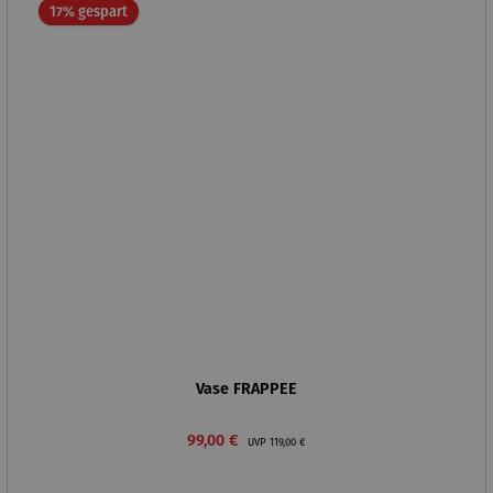
Rabatt
17% gespart
Vase FRAPPEE
Verkaufspreis:
Regulärer Preis:
99,00 €
UVP
119,00 €