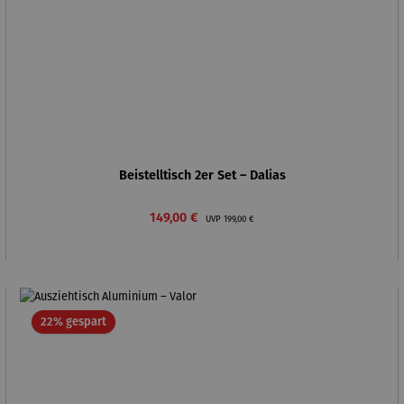
Beistelltisch 2er Set – Dalias
Verkaufspreis:
Regulärer Preis:
149,00 €
UVP
199,00 €
Rabatt
22% gespart