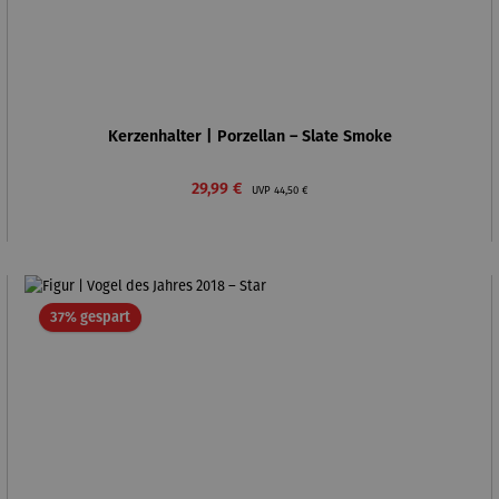
Kerzenhalter | Porzellan – Slate Smoke
Verkaufspreis:
Regulärer Preis:
29,99 €
UVP
44,50 €
Rabatt
37% gespart