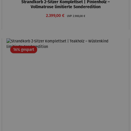
Strandkorb 2-Sitzer Komplettset | Pinienholz –
Vollmatrose limitierte Sonderedition
Verkaufspreis:
Regulärer Preis:
2.399,00 €
UVP
2.900,00 €
Rabatt
16% gespart