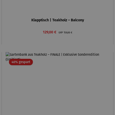
Klapptisch | Teakholz – Balcony
Verkaufspreis:
Regulärer Preis:
129,00 €
UVP
159,00 €
Rabatt
40% gespart