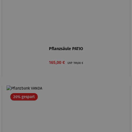
Pflanzsäule PATIO
Verkaufspreis:
Regulärer Preis:
165,00 €
UVP
199,00 €
Rabatt
20% gespart