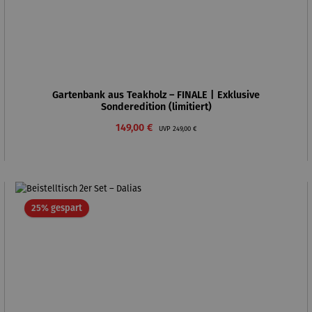
Gartenbank aus Teakholz – FINALE | Exklusive
Sonderedition (limitiert)
Verkaufspreis:
Regulärer Preis:
149,00 €
UVP
249,00 €
Rabatt
25% gespart