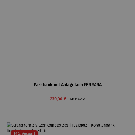
Parkbank mit Ablagefach FERRARA
Verkaufspreis:
Regulärer Preis:
230,00 €
UVP
279,00 €
Rabatt
16% gespart