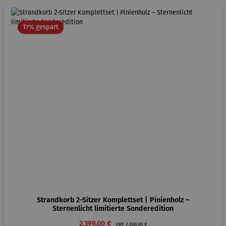
Rabatt
17% gespart
Strandkorb 2-Sitzer Komplettset | Pinienholz –
Sternenlicht limitierte Sonderedition
Verkaufspreis:
Regulärer Preis:
2.399,00 €
UVP
2.900,00 €