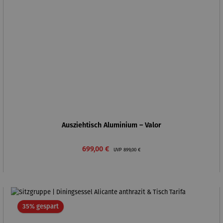
Ausziehtisch Aluminium – Valor
Verkaufspreis:
Regulärer Preis:
699,00 €
UVP
899,00 €
Rabatt
35% gespart