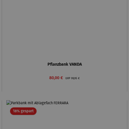
Pflanzbank VANDA
Verkaufspreis:
Regulärer Preis:
80,00 €
UVP
99,95 €
Rabatt
18% gespart