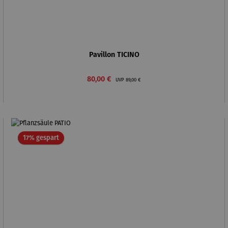
Pavillon TICINO
Verkaufspreis:
Regulärer Preis:
80,00 €
UVP
89,00 €
Rabatt
17% gespart