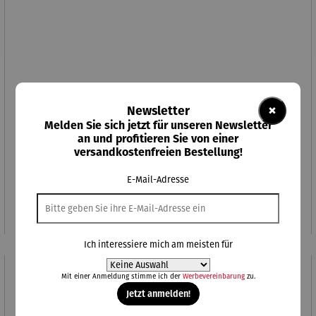
×
Newsletter
Melden Sie sich jetzt für unseren Newsletter
an und profitieren Sie von einer
versandkostenfreien Bestellung!
Figur | Vogel des Jahres 2019 – Feldlerche
E-Mail-Adresse
Verkaufspreis:
Regulärer Preis:
Ab
24,99 €
UVP
39,95 €
Ich interessiere mich am meisten für
Mit einer Anmeldung stimme ich der
Werbevereinbarung
zu.
Rabatt
37% gespart
Jetzt anmelden!