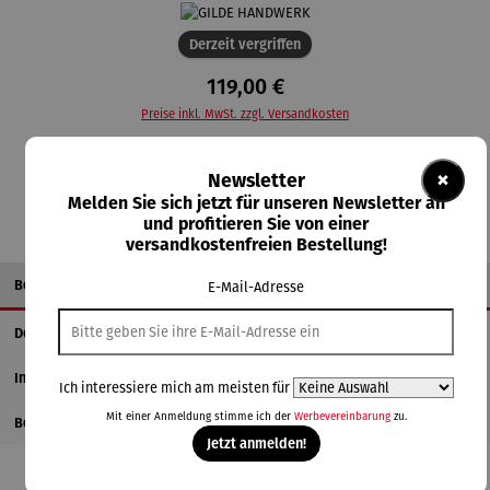
Derzeit vergriffen
119,00 €
Preise inkl. MwSt. zzgl. Versandkosten
Nicht mehr verfügbar
×
Newsletter
Melden Sie sich jetzt für unseren Newsletter an
und profitieren Sie von einer
versandkostenfreien Bestellung!
Beschreibung
E-Mail-Adresse
Details
Informationen zum Hersteller
Ich interessiere mich am meisten für
Mit einer Anmeldung stimme ich der
Werbevereinbarung
zu.
Bewertungen
Jetzt anmelden!