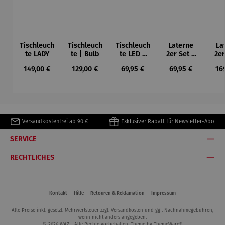
Tischleuch
Tischleuch
Tischleuch
Laterne
La
te LADY
te | Bulb
te LED –
2er Set –
2er
Apollo
Cherry
Tu
Regulärer Preis:
Regulärer Preis:
Regulärer Preis:
Regulärer Preis:
Reg
149,00 €
129,00 €
69,95 €
69,95 €
16
Blossom
Versandkostenfrei ab 90 €
Exklusiver Rabatt für Newsletter-Abo
SERVICE
RECHTLICHES
Kontakt
Hilfe
Retouren & Reklamation
Impressum
Alle Preise inkl. gesetzl. Mehrwertsteuer zzgl.
Versandkosten
und ggf. Nachnahmegebühren,
wenn nicht anders angegeben.
© 2026 WAZ - Alle Rechte vorbehalten. Theme by
ThemeWare®