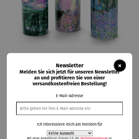
×
Newsletter
Melden Sie sich jetzt für unseren Newsletter
an und profitieren Sie von einer
ars mundi
versandkostenfreien Bestellung!
Teelichthalter 3er Set – Claude Monet
E-Mail-Adresse
68,00 €
Ich interessiere mich am meisten für
Preise inkl. MwSt. zzgl. Versandkosten
Mit einer Anmeldung stimme ich der
Werbevereinbarung
zu.