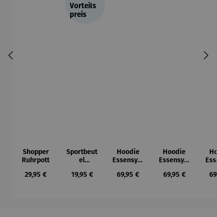
Vorteils
preis
Shopper
Sportbeut
Hoodie
Hoodie
Ho
Ruhrpott
el
Essensym
Essensym
Ess
Ruhrpott
bole
bole
Regulärer Preis:
Regulärer Preis:
Regulärer Preis:
Regulärer Preis:
Re
29,95 €
19,95 €
69,95 €
69,95 €
69