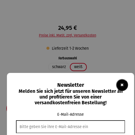
24,95 €
Preise inkl. MwSt. zzgl. Versandkosten
Lieferzeit 1-2 Wochen
auswählen
Farbauswahl
schwarz
weiß
auswählen
Größe
×
Newsletter
3XL
4XL
5XL
L
M
S
XL
XS
XXL
Melden Sie sich jetzt für unseren Newsletter an
XXS
und profitieren Sie von einer
versandkostenfreien Bestellung!
In den Warenkorb
E-Mail-Adresse