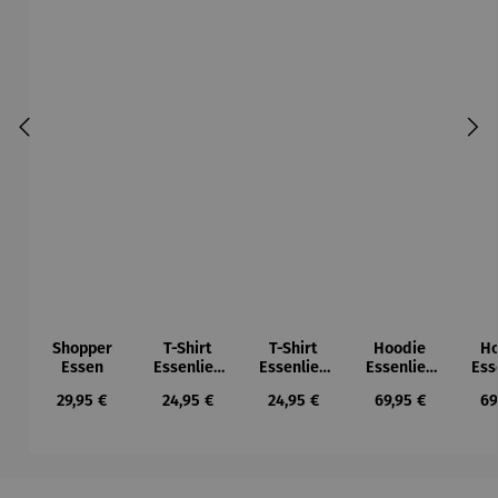
Shopper
T-Shirt
T-Shirt
Hoodie
Ho
Essen
Essenlieb
Essenlieb
Essenlieb
Ess
e
e
e
Regulärer Preis:
Regulärer Preis:
Regulärer Preis:
Regulärer Preis:
Re
29,95 €
24,95 €
24,95 €
69,95 €
69