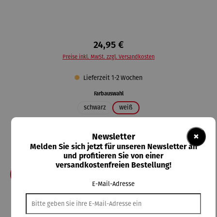
24,95 €
Preise inkl. MwSt. zzgl. Versandkosten
Lieferzeit 1-2 Wochen
auswählen
Farbauswahl
schwarz
weiß
auswählen
Größe
×
Newsletter
3XL
4XL
5XL
L
M
S
XL
XS
XXL
Melden Sie sich jetzt für unseren Newsletter an
XXS
und profitieren Sie von einer
versandkostenfreien Bestellung!
In den Warenkorb
E-Mail-Adresse