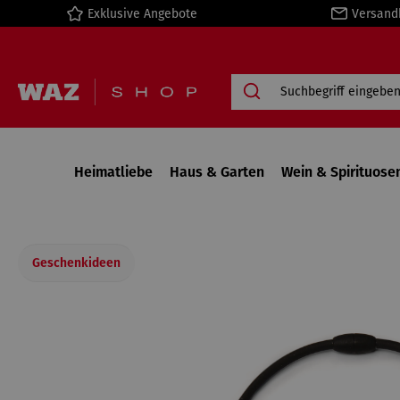
Exklusive Angebote
Versand
springen
Zur Hauptnavigation springen
Heimatliebe
Haus & Garten
Wein & Spirituose
Geschenkideen
Bildergalerie überspringen