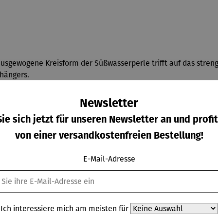
 ausgewogene Kreisform der Süßwasserperle trifft auf das stre
hängers.
Newsletter
 46 cm. Format Anhänger 2,5 x 2 cm (H/B).
ie sich jetzt für unseren Newsletter an und profit
von einer versandkostenfreien Bestellung!
E-Mail-Adresse
Ich interessiere mich am meisten für