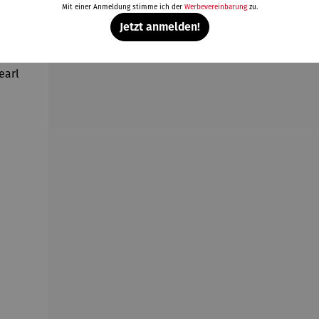
Mit einer Anmeldung stimme ich der
Werbevereinbarung
zu.
Weitere Produkte
Jetzt anmelden!