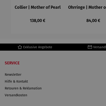
Collier | Mother of Pearl
Ohrringe | Mother o
Regulärer Preis:
Regulärer 
138,00 €
84,00 €
Exklusive Angebote
Versand
SERVICE
Newsletter
Hilfe & Kontakt
Retouren & Reklamation
Versandkosten