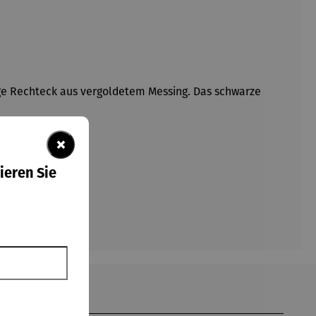
nge Rechteck aus vergoldetem Messing. Das schwarze
×
ieren Sie